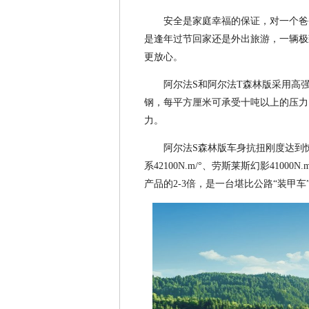
安全是家庭幸福的保证，对一个爸
是逢年过节回家还是外出旅游，一辆极
更放心。
阿尔法S和阿尔法T森林版采用高强
钢，每平方厘米可承受十吨以上的压力
力。
阿尔法S森林版车身抗扭刚度达到惊人
系42100N.m/°、劳斯莱斯幻影410
产品的2-3倍，是一台堪比公路“装甲车