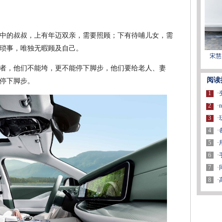
中的叔叔，上有年迈双亲，需要照顾；下有待哺儿女，需
琐事，唯独无暇顾及自己。
宋慧
者，他们不能垮，更不能停下脚步，他们要给老人、妻
阅读
停下脚步。
1
·
2
·
3
·
4
·
5
·
6
·
7
·
8
·