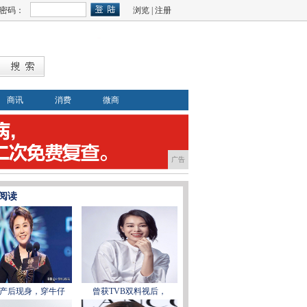
密码：
浏览
|
注册
商讯
消费
微商
广告
阅读
产后现身，穿牛仔
曾获TVB双料视后，