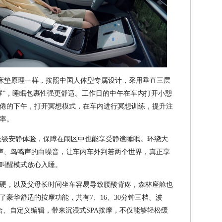
房床垫原理一样，按照中国人体型专属设计，采用垂直三层
撑”，睡眠包裹性强更舒适。工作日的中午在车内打开小憩
倦的下午，打开冥想模式，在车内进行冥想训练，提升注
率。
压级安静体验，保障在闹区中也能享受静谧睡眠。环绕大
水声、鸟鸣声的白噪音，让车内车外判若两个世界，真正享
叫醒模式放心入睡。
硬，以及父母长时间坐车容易导致腰酸背疼，森林座舱也
豪华舒适的按摩功能，共有7、16、30分钟三档、波
合、自定义编辑，带来沉浸式SPA按摩，不仅能够轻松缓