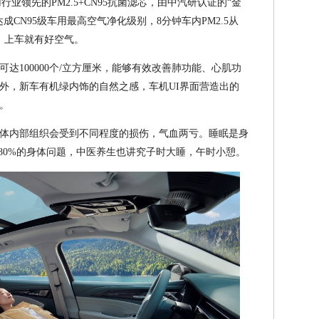
业领先的PM2.5+CN95抗菌滤芯，由中汽研认证的“金
CN95级车用最高空气净化级别，8分钟车内PM2.5从
浊，上车就有好空气。
达100000个/立方厘米，能够有效改善肺功能、心肌功
外，新车有机绿内饰的自然之感，车机UI界面营造出的
。
体内部组织会受到不同程度的损伤，气血两亏。睡眠是身
80%的身体问题，中医养生也讲究子时大睡，午时小憩。