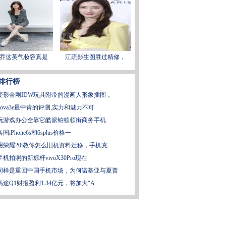
乔这英气妆容真是
江疏影生图胜过精修，
排行榜
变形金刚IDW玩具附带的漫画人形象插图，
nova3e最中肯的评测,实力和魅力不可
玩游戏办公全靠它酷派铂顿领衔商务手机
各国iPhone6s和6splus价格一
用荣耀20i教你怎么旧机资料迁移，手机克
手机拍照的新标杆vivoX30Pro现在
同样是重回中国手机市场，为何诺基亚与夏普
高途Q1财报盈利1.34亿元，将加大“A