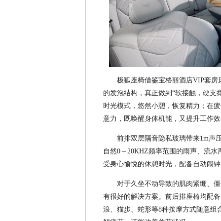
极狐座椅借鉴宝格丽酒店VIP套
的发泡结构，真正做到“软接触，硬支
时光模式，悠然小憩，恢复精力；在疲
意力，既唤醒身体机能，又提升工作效
前排双层隔音隐私玻璃带来1m声
自然0～20KHZ频率范围的雨声、流
受身心愉悦的休憩时光，配备自动闹钟
对于久坐不动导致的肌肉紧绷、僵
有很好的解决方案。前后排座椅均配备了
浪、猫步、蛇形等8种按摩方式随意组