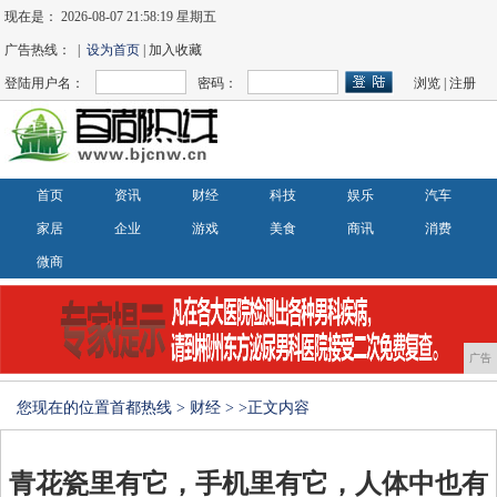
现在是：
2026-08-07 21:58:19 星期五
广告热线： |
设为首页
| 加入收藏
登陆用户名：
密码：
浏览
|
注册
首页
资讯
财经
科技
娱乐
汽车
家居
企业
游戏
美食
商讯
消费
微商
广告
您现在的位置
首都热线
>
财经
> >正文内容
青花瓷里有它，手机里有它，人体中也有