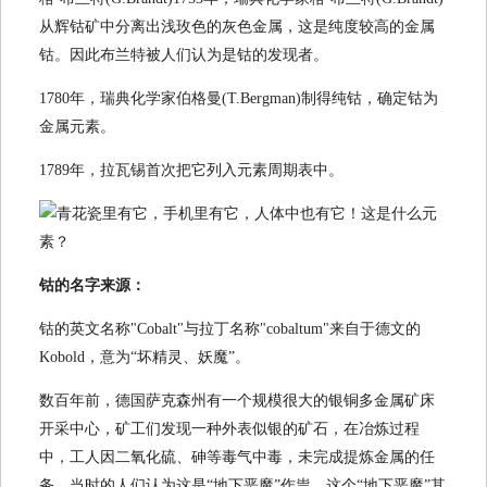
从辉钴矿中分离出浅玫色的灰色金属，这是纯度较高的金属
钴。因此布兰特被人们认为是钴的发现者。
1780年，瑞典化学家伯格曼(T.Bergman)制得纯钴，确定钴为
金属元素。
1789年，拉瓦锡首次把它列入元素周期表中。
钴的名字来源：
钴的英文名称"Cobalt"与拉丁名称"cobaltum"来自于德文的
Kobold，意为“坏精灵、妖魔”。
数百年前，德国萨克森州有一个规模很大的银铜多金属矿床
开采中心，矿工们发现一种外表似银的矿石，在冶炼过程
中，工人因二氧化硫、砷等毒气中毒，未完成提炼金属的任
务。当时的人们认为这是“地下恶魔”作祟。这个“地下恶魔”其