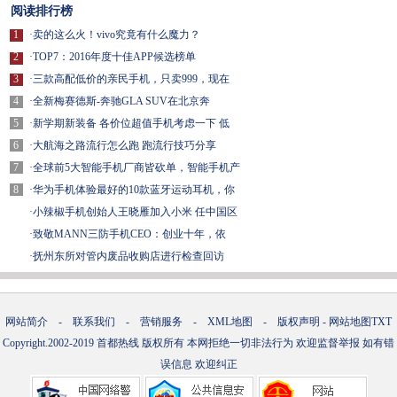
阅读排行榜
1
·
卖的这么火！vivo究竟有什么魔力？
2
·
TOP7：2016年度十佳APP候选榜单
3
·
三款高配低价的亲民手机，只卖999，现在
4
·
全新梅赛德斯-奔驰GLA SUV在北京奔
5
·
新学期新装备 各价位超值手机考虑一下 低
6
·
大航海之路流行怎么跑 跑流行技巧分享
7
·
全球前5大智能手机厂商皆砍单，智能手机产
8
·
华为手机体验最好的10款蓝牙运动耳机，你
·
小辣椒手机创始人王晓雁加入小米 任中国区
·
致敬MANN三防手机CEO：创业十年，依
·
抚州东所对管内废品收购店进行检查回访
网站简介
-
联系我们
-
营销服务
-
XML地图
-
版权声明
-
网站地图
TXT
Copyright.2002-2019
首都热线
版权所有 本网拒绝一切非法行为 欢迎监督举报 如有错
误信息 欢迎纠正