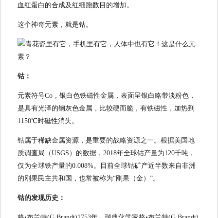
血红蛋白的合成及红细胞数目的增加。
这个神奇元素，就是钴。
钴：
元素符号Co，银白色铁磁性金属，表面呈银白略带淡粉色，
是具有光泽的钢灰色金属，比较硬而脆，有铁磁性，加热到
1150℃时磁性消失。
钴属于稀缺金属资源，是重要的战略资源之一。根据美国地
质调查局（USGS）的数据，2018年全球钴产量为120千吨，
仅为全球铁产量的0.008%。目前全球钴矿产近半数来自非洲
的刚果民主共和国，也常被称为“刚果（金）”。
钴的发现历史：
格•布兰特(G.Brandt)1753年，瑞典化学家格•布兰特(G.Brandt)