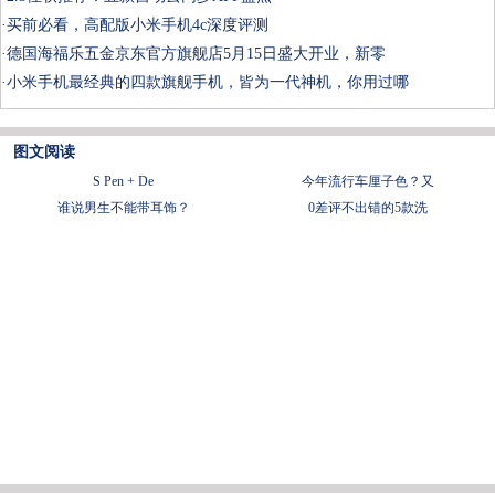
·
买前必看，高配版小米手机4c深度评测
·
德国海福乐五金京东官方旗舰店5月15日盛大开业，新零
·
小米手机最经典的四款旗舰手机，皆为一代神机，你用过哪
图文阅读
S Pen + De
今年流行车厘子色？又
谁说男生不能带耳饰？
0差评不出错的5款洗