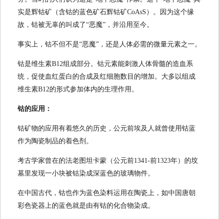
实是辉钴矿（含钴的蓝色矿石辉钴矿CoAsS）。因为这个缘
故，钴被无辜的叫成了“恶魔”，并沿用至今。
事实上，钴不但不是“恶魔”，还是人体必需的微量元素之一。
钴是维生素B12组成部分。钴元素能刺激人体骨髓的造血系
统，促使血红蛋白的合成及红细胞数目的增加。大多以组成
维生素B12的形式参加体内的生理作用。
钴的应用：
钴矿物的应用有着悠久的历史，公元前埃及人就曾使用钴蓝
作为陶瓷制品的着色剂。
考古学家曾在的法老图坦卡蒙（公元前1341-前1323年）的坟
墓里发现一小块被钴染成深蓝色的玻璃物件。
在中国古代，钴也作为蓝色染料运用在陶瓷上，如中国唐朝
彩色瓷器上的蓝色就是由有钴的化合物染成。