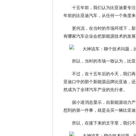
十五年前，我们认为比亚迪要专注
年前的比亚迪汽车，从任何一个角度来
更何况，在当时的市场环境下，新
有哪家汽车企业会把新能源技术的发展
所以，当时的市场一致认为，比亚
不过，在十五年后的今天，我们再
亚迪口中的那个新能源品牌比亚迪，还
然成为了全球汽车产业的先行者。
据小道消息显示，自新能源动力产
想到的第一件事，就是去买一辆比亚迪
所以，在接下来的文字里，我们不