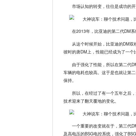
市场认知的转变，往往是成功的开
在
2013
年，比亚迪的第二代DM系
从这个时候开始，比亚迪的DM双
彼时的唐DM上，性能已经成为了一个
由于强化了性能，所以在第二代D
车辆的电耗也较高。这于是也就让第二
保持。
所以，在经过了有一个五年之后，
技术迎来了翻天覆地的变化。
一个重要的改变就在于，第三代D
及高电压的BSG电控系统，强化了BS