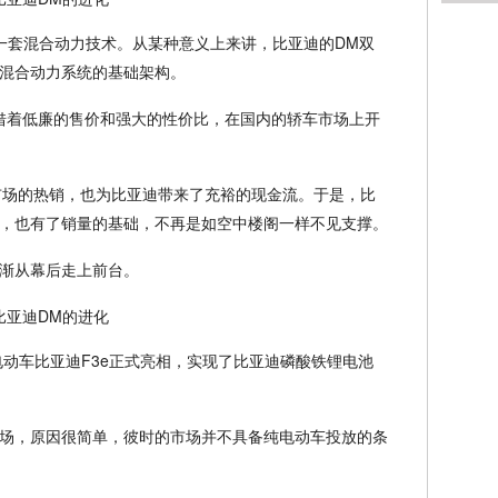
一套混合动力技术。从某种意义上来讲，比亚迪的DM双
混合动力系统的基础架构。
凭借着低廉的售价和强大的性价比，在国内的轿车市场上开
市场的热销，也为比亚迪带来了充裕的现金流。于是，比
，也有了销量的基础，不再是如空中楼阁一样不见支撑。
渐从幕后走上前台。
电动车比亚迪F3e正式亮相，实现了比亚迪磷酸铁锂电池
场，原因很简单，彼时的市场并不具备纯电动车投放的条