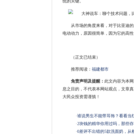
统的关键。
从市场的角度来看，对于比亚迪的
电动动力，原因很简单，因为它的高性
（正文已结束）
推荐阅读：
福建都市
免责声明及提醒：
此文内容为本网
息之目的，不代表本网站观点，文章真
大民众投资需谨慎！
·
谁说男生不能带耳饰？看看当
·
2块钱的精华你用过吗，那些
·
0差评不出错的5款洗面奶，从