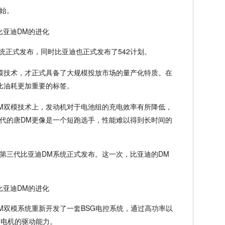
始。
统正式发布，同时比亚迪也正式发布了542计划。
模技术，才正式具备了大规模投放市场的量产化特质。在
比油耗更加重要的标签。
M双模技术上，发动机对于电池组的充电效率有所降低，
代的唐DM更像是一个短跑选手，性能难以得到长时间的
第三代比亚迪DM系统正式发布。这一次，比亚迪的DM
M双模系统重新开发了一套BSG电控系统，通过高功率以
G电机的驱动能力。