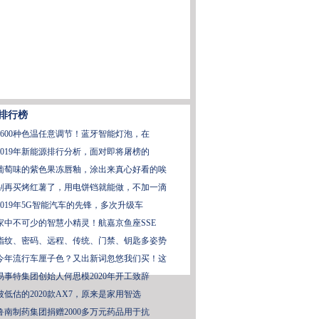
排行榜
1600种色温任意调节！蓝牙智能灯泡，在
2019年新能源排行分析，面对即将屠榜的
葡萄味的紫色果冻唇釉，涂出来真心好看的唉
别再买烤红薯了，用电饼铛就能做，不加一滴
2019年5G智能汽车的先锋，多次升级车
家中不可少的智慧小精灵！航嘉京鱼座SSE
指纹、密码、远程、传统、门禁、钥匙多姿势
今年流行车厘子色？又出新词忽悠我们买！这
易事特集团创始人何思模2020年开工致辞
被低估的2020款AX7，原来是家用智选
鲁南制药集团捐赠2000多万元药品用于抗