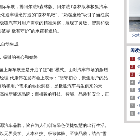
海国际车展，携阿尔法S森林版、阿尔法T森林版和极狐汽车
景化造车理念打造的“森林氧吧”、“奶嘴座舱”吸引了当红实
极狐汽车对用户需求的精准洞察，展现了灵敏、智慧和极
破界 极智守护”的承诺和邀约。
宋慧
阅读
”，极狐的初心和始终
1
·
2
·
，本届上海车展更是开启了狂“卷”模式。面对汽车市场的激烈
3
·
经理 代康伟在发布会上表示：“坚守初心，聚焦用户的品
4
·
市场和用户需求的敏锐洞察，是极狐汽车与生俱来的天
5
·
高端新能源品牌；而极致的科技、智能、品质和安全，正
6
·
7
·
8
·
源汽车品牌，旨在为人们创造绿色便捷智慧的出行生活。
以无界美学、人本科技、极致体验、至臻品质，结合“雪