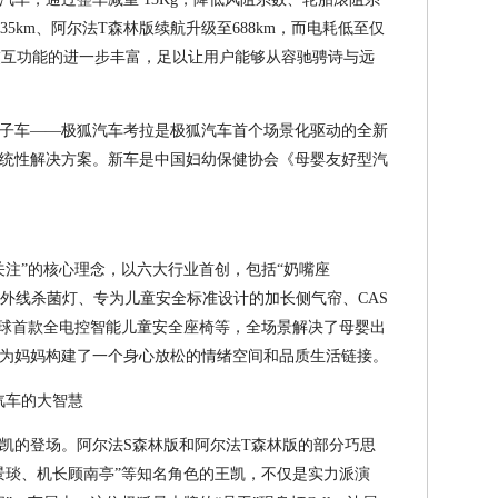
5km、阿尔法T森林版续航升级至688km，而电耗低至仅
能语音交互功能的进一步丰富，足以让用户能够从容驰骋诗与远
子车——极狐汽车考拉是极狐汽车首个场景化驱动的全新
统性解决方案。新车是中国妇幼保健协会《母婴友好型汽
关注”的核心理念，以六大行业首创，包括“奶嘴座
长紫外线杀菌灯、专为儿童安全标准设计的加长侧气帘、CAS
全球首款全电控智能儿童安全座椅等，全场景解决了母婴出
为妈妈构建了一个身心放松的情绪空间和品质生活链接。
汽车的大智慧
凯的登场。阿尔法S森林版和阿尔法T森林版的部分巧思
景琰、机长顾南亭”等知名角色的王凯，不仅是实力派演