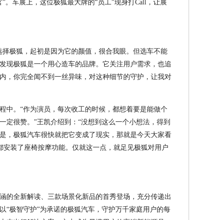
”。车展上，这位极狐最大牌的“员工”现身打Call，让展
选择极狐，起初是因为它的颜值，很合我眼。但选车不能
发现极狐是一个用心造车的品牌。它关注用户需求，也追
内，你完全闻不到一丝异味，对这种细节的守护，让我对
程中。“作为演员，每次收工的时候，都想着要是能做个
一定很赞。”王凯介绍到：“没想到这么一个小想法，得到
是，极狐汽车很快就把它变成了现实，那就是今天大家看
都安装了座椅按摩功能。仅就这一点，就足见极狐对用户
涵的全新解读、三款场景化新品的首秀登场，充分传递出
以“极智守护”为承诺的极狐汽车，守护万千家庭用户的每