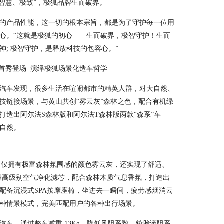
、智慧、极致”，极狐品牌生而破界。
的产品性能，这一切的根本宗旨，都是为了守护每一位用
心。“这就是极狐的初心——生而破界，极智守护！生而
; 极智守护，是释放科技的包容心。”
车首秀登场 演绎极狐场景化造车哲学
汽车发现，很多生活在喧闹都市的精英人群，对大自然、
技链接场景，与黄山共创“雾云灰”森林之色，配合有机绿
打造出阿尔法S森林版和阿尔法T森林版两款“森系”车
自然。
不仅拥有极富森林氛围感的颜色雾云灰，还实现了舒适、
5最高级别空气净化滤芯，配合森林木质气息香氛，打造出
配备沉浸式SPA按摩座椅，坐进去一瞬间，疲劳感烟消云
种情景模式，完美匹配用户的各种出行场景。
车，通过整车减重 13Kg，降低风阻系数、轮胎滚阻系