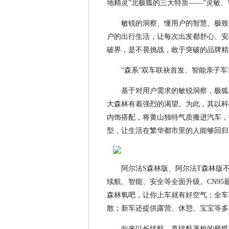
地精灵”北极狐的三大特质——“灵敏
敏锐的洞察、懂用户的智慧、极致
户的出行生活，让每次出发都舒心、安
破界，是不畏挑战，敢于突破的品牌精神
“森系”双车联袂首发、智能亲子
基于对用户需求的敏锐洞察，极狐
大森林有着强烈的渴望。为此，其以科
内饰搭配，将黄山独特气质搬进汽车，
型，让生活在繁华都市里的人能够回归
阿尔法S森林版、阿尔法T森林版
续航、智能、安全等全面升级。CN9
森林氧吧，让你上车就有好空气；全车
散；新车还提供露营、休憩、宝宝等多
向来以长续航、真续航著称的极狐汽