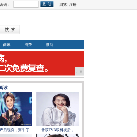
密码：
浏览
|
注册
商讯
消费
微商
广告
阅读
产后现身，穿牛仔
曾获TVB双料视后，