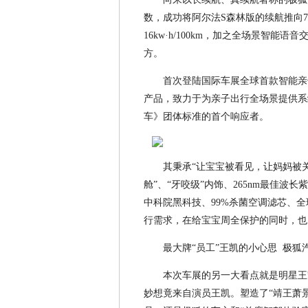
数，成功将阿尔法S森林版的续航推向73
16kw·h/100km，加之全场景智
方。
首次登陆国际车展全球首款智能亲
产品，致力于为亲子出行全场景提供系
车》团体标准的首个响应者。
其秉承“让宝宝被看见，让妈妈被
舱”、“牙咬级”内饰、265nm最佳波
中科院黑科技、99%杀菌空调滤芯、
行需求，在给宝宝周全保护的同时，也
最大牌“员工”王凯的小心思 极狐
本次车展的另一大看点就是明星王
妙想竟来自演员王凯。塑造了“靖王萧