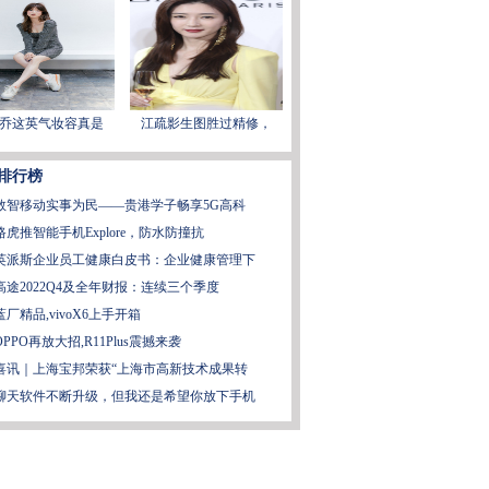
乔这英气妆容真是
江疏影生图胜过精修，
排行榜
数智移动实事为民——贵港学子畅享5G高科
路虎推智能手机Explore，防水防撞抗
英派斯企业员工健康白皮书：企业健康管理下
高途2022Q4及全年财报：连续三个季度
蓝厂精品,vivoX6上手开箱
OPPO再放大招,R11Plus震撼来袭
喜讯｜上海宝邦荣获“上海市高新技术成果转
聊天软件不断升级，但我还是希望你放下手机