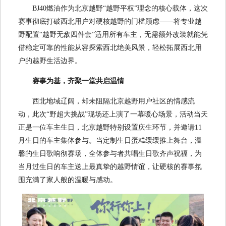
BJ40燃油作为北京越野“越野平权”理念的核心载体，这次
赛事彻底打破西北用户对硬核越野的门槛顾虑——将专业越
野配置“越野无敌四件套”适用所有车主，无需额外改装就能凭
借稳定可靠的性能从容探索西北绝美风景，轻松拓展西北用
户的越野生活边界。
赛事为基，齐聚一堂共启温情
西北地域辽阔，却未阻隔北京越野用户社区的情感流
动，此次“野超大挑战”现场还上演了一幕暖心场景，活动当天
正是一位车主生日，北京越野特别设置庆生环节，并邀请11
月生日的车主集体参与。当定制生日蛋糕缓缓推上舞台，温
馨的生日歌响彻赛场，全体参与者共唱生日歌齐声祝福，为
当月过生日的车主送上最真挚的越野情谊，让硬核的赛事氛
围充满了家人般的温暖与感动。