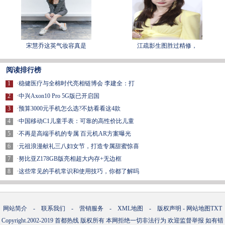
宋慧乔这英气妆容真是
江疏影生图胜过精修，
阅读排行榜
1
·
稳健医疗与全棉时代亮相链博会 李建全：打
2
·
中兴Axon10 Pro 5G版已开启国
3
·
预算3000元手机怎么选?不妨看看这4款
4
·
中国移动C1儿童手表：可靠的高性价比儿童
5
·
不再是高端手机的专属 百元机AR方案曝光
6
·
元祖浪漫献礼三八妇女节，打造专属甜蜜惊喜
7
·
努比亚Z178GB版亮相超大内存+无边框
8
·
这些常见的手机常识和使用技巧，你都了解吗
网站简介
-
联系我们
-
营销服务
-
XML地图
-
版权声明
-
网站地图
TXT
Copyright.2002-2019
首都热线
版权所有 本网拒绝一切非法行为 欢迎监督举报 如有错