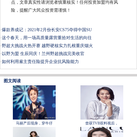
点，文章真实性请浏览者慎重核实！任何投资加盟均有风
险，提醒广大民众投资需谨慎！
·
爆款养成记：2021年2月份长安CS75夺得中国SU
·
这个春天，用一场高质量露营重拾对生活的向往
·
野超大挑战火热开赛 越野硬核实力扎根重庆烟火
·
以野为盟 生辰同庆！兰州野超挑战完美收官
·
如何利用雇主责任险提升企业抗风险能力
图文阅读
马丽产后现身，穿牛仔
曾获TVB双料视后，