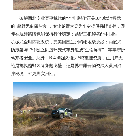
破解西北专业赛事挑战的“全能密钥”正是BJ40燃油搭载
的“越野无敌四件套”，专业越野大梁为车身提供强悍支撑，即
便在坑洼路段也能保持行驶稳定；越野三把锁搭配中国唯一
机械式全时四驱系统，完美回应兰州崎岖地貌挑战；内嵌式
防滚架与13个独立刚度环笼式车身组成“生命屏障”，牢牢守护
驾乘者安全。此外，BJ40燃油标配2.5吨拖挂资质，让用户无
论是拖拽越野装备穿越戈壁，还是携带露营物资深入黄河沿
岸秘境，都更具实用性。