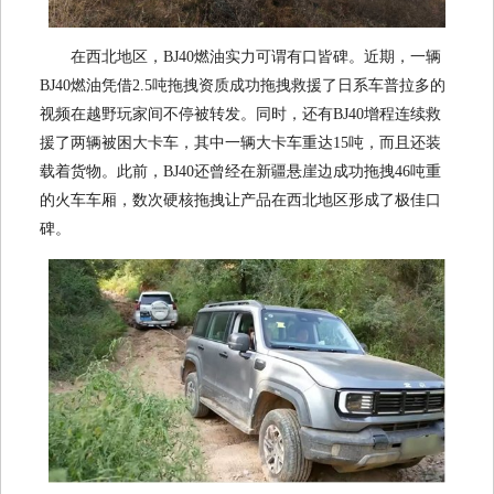
在西北地区，BJ40燃油实力可谓有口皆碑。近期，一辆
BJ40燃油凭借2.5吨拖拽资质成功拖拽救援了日系车普拉多的
视频在越野玩家间不停被转发。同时，还有BJ40增程连续救
援了两辆被困大卡车，其中一辆大卡车重达15吨，而且还装
载着货物。此前，BJ40还曾经在新疆悬崖边成功拖拽46吨重
的火车车厢，数次硬核拖拽让产品在西北地区形成了极佳口
碑。