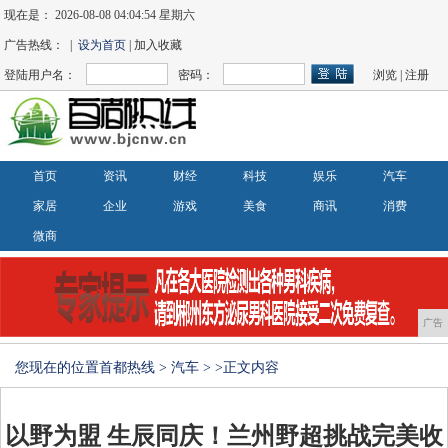
现在是：
2026-08-08 04:04:55 星期六
广告热线： |
设为首页
| 加入收藏
登陆用户名：
密码：
浏览
|
注册
首页
资讯
财经
科技
娱乐
汽车
家居
企业
游戏
美食
商讯
消费
微商
广告
您现在的位置
首都热线
>
汽车
> >正文内容
以野为盟 生辰同庆！兰州野超挑战完美收