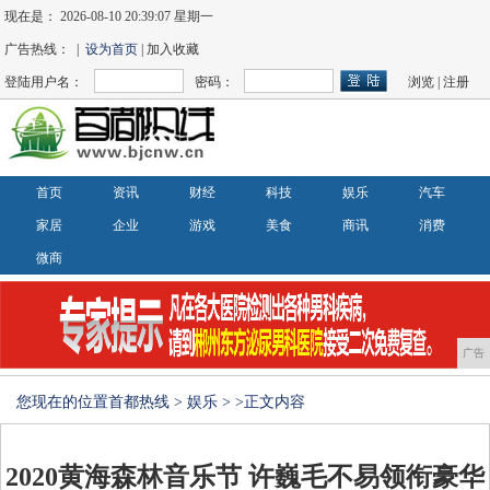
现在是：
2026-08-10 20:39:08 星期一
广告热线： |
设为首页
| 加入收藏
登陆用户名：
密码：
浏览
|
注册
首页
资讯
财经
科技
娱乐
汽车
家居
企业
游戏
美食
商讯
消费
微商
广告
您现在的位置
首都热线
>
娱乐
> >正文内容
2020黄海森林音乐节 许巍毛不易领衔豪华