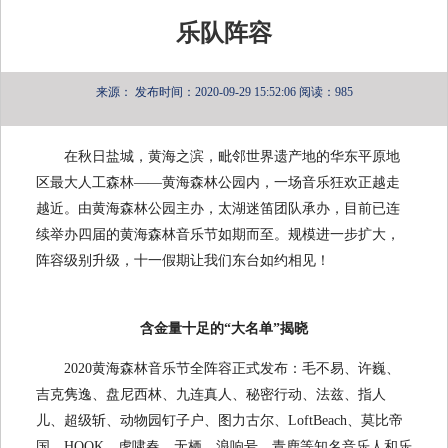
乐队阵容
来源：
发布时间：2020-09-29 15:52:06
阅读：985
在秋日盐城，黄海之滨，毗邻世界遗产地的华东平原地
区最大人工森林——黄海森林公园内，一场音乐狂欢正越走
越近。由黄海森林公园主办，太湖迷笛团队承办，目前已连
续举办四届的黄海森林音乐节如期而至。规模进一步扩大，
阵容级别升级，十一假期让我们东台如约相见！
含金量十足的“大名单”揭晓
2020黄海森林音乐节全阵容正式发布：毛不易、许巍、
吉克隽逸、盘尼西林、九连真人、秘密行动、法兹、指人
儿、超级斩、动物园钉子户、图力古尔、LoftBeach、莫比帝
国、HOOK、虎啸春、无栖、浪响号、青鹿等知名音乐人和乐