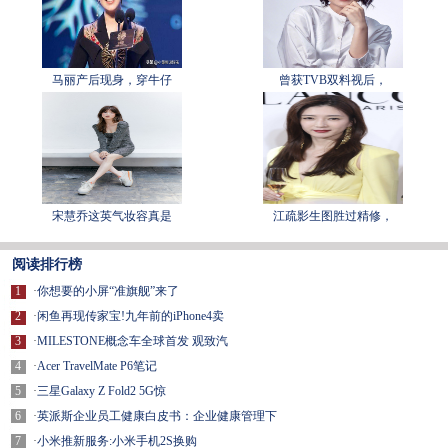
马丽产后现身，穿牛仔
曾获TVB双料视后，
宋慧乔这英气妆容真是
江疏影生图胜过精修，
阅读排行榜
1
·
你想要的小屏“准旗舰”来了
2
·
闲鱼再现传家宝!九年前的iPhone4卖
3
·
MILESTONE概念车全球首发 观致汽
4
·
Acer TravelMate P6笔记
5
·
三星Galaxy Z Fold2 5G惊
6
·
英派斯企业员工健康白皮书：企业健康管理下
7
·
小米推新服务:小米手机2S换购