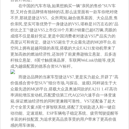
在中国的汽车市场,如果想购买一辆“亲民的售价”SUV车
型,又对合资品牌情有独钟的话,那么这里面有一款车你绝对绕
不开,那就是捷达VS5。众所周知,融合德系基因、大众品质,售
价亲民,坚实可靠优势于一身捷达的VS5,堪称是10万左右的“品
价比之王”!捷达VS5上市仅10个月累计销量已超8万辆,亮眼的
成绩不仅是最好凭证,更是中国消费者对捷达VS5产品实力的
高度认可和肯定。捷达VS5诞生于大众最先进的MQB平台,在
空间上拥有超越同级的表现,搭载的大众EA211发动机带来了
更加高效的燃油经济性,还加持了前麦弗逊独立悬架、后多连
杆独立悬架、8英寸触摸液晶屏、车联网WeLink功能等,使其
成为越级配置的德系合资SUV标杆。
而捷达品牌的当家车型捷达VS7,更是实力超众,开辟了“高
价值感合资中型SUV”细分市场,与探岳、途观L同样诞生于大
众最先进的MQB平台,搭载大众及奥迪同款的EA211 1.4T高功
率涡轮增压发动机,匹配爱信第三代AQ250六速手自一体变速
箱,保证燃油经济性的同时更兼顾可靠性。VS7还配备了超大
尺寸全景天窗,8英寸屏智联系统,搭配了无钥匙进入和一键启
动功能、定速巡航、ESP车辆电子稳定系统、疲劳驾驶提醒等
丰富的科技配置,为追求更高品质享受的用户带来了更高价值
感的用车体验。