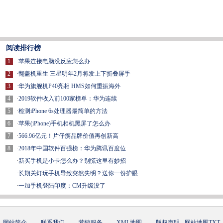
阅读排行榜
1
·
苹果连接电脑没反应怎么办
2
·
翻盖机重生 三星明年2月将发上下折叠屏手
3
·
华为旗舰机P40亮相 HMS如何重振海外
4
·
2019软件收入前100家榜单：华为连续
5
·
检测iPhone 6s处理器最简单的方法
6
·
苹果(iPhone)手机相机黑屏了怎么办
7
·
566.96亿元！片仔癀品牌价值再创新高
8
·
2018年中国软件百强榜：华为腾讯百度位
·
新买手机是小卡怎么办？别慌这里有妙招
·
长期关灯玩手机导致突然失明？送你一份护眼
·
一加手机登陆印度：CM升级没了
网站简介
-
联系我们
-
营销服务
-
XML地图
-
版权声明
-
网站地图
TXT