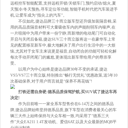
远程控车智能配置,支持远程开锁/关锁车门,预约启动/熄火,夏
天预冷/冬天预热,寻车定位等功能,智能手机时代把汽车装进手
机,让爱车成为“指尖上的汽车”。
不仅如此,捷达品牌三十而立版车型还升级加装隔音棉,采
用的高品质隔音材料可大量吸收车内的声能削弱车内噪声,在
一片喧闹中为用户带来一份宁静;而新增的电动尾门可自动化
开启与关闭后备箱,捷达SUV三十而立版将这一在豪华车上常
见的配置移至新车中,极大地解决了用户出行生活中的一大烦
恼,尤其对于女车主来说更是福音,自动闭合的功能可轻松化解
每次手动开闭尾门的尴尬,更体现出新车带给用户的尊崇享
受。
以用户为中心始终是捷达品牌30年不变的承诺,捷达
VS5/VS7三十而立版,特别推出“畅行无忧礼”优惠政策,送5年10
次基础保养,对于用户而言就是“保养不再花钱”!
打铁还需自身硬
:
德系
品质
保驾护航
,
买S
UV
试了捷达
车
再
决定!
作为目前唯一一家全系车型售价在6-14万之间的德系品
牌,捷达品牌始终坚持德系品质,旗下车型在消费者最关心的车
辆三大件上始终保持与大众车相一致,均采用了“德系三大
件”大众EA211 1.4T发动机、爱信6AT,以及大众最新的MQB平
台设计制造。