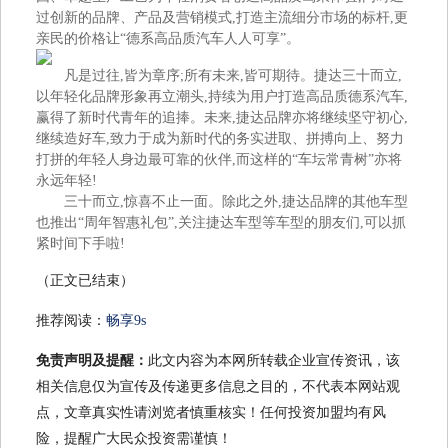
过创新的品牌、产品及营销模式,打造主流细分市场的标杆,更
亲民的价格让“德系高品质汽车人人可享”。
凡是过往,皆为章序;所有未来,皆可期待。捷达三十而立,
以年轻化品牌形象再立潮头,持续为用户打造高品质德系汽车,
赢得了新时代青年的追捧。未来,捷达品牌亦将继续坚守初心,
继续造好车,致力于成为新时代的务实进取、拼搏向上、努力
打拼的年轻人身边最可靠的伙伴,而这样的“车坛常青树”亦将
永远年轻!
三十而立,惊喜不止一面。除此之外,捷达品牌的其他车型
也推出“周年智惠礼包”,关注捷达车型等车型的朋友们,可以抓
紧时间下手啦!
（正文已结束）
推荐阅读：
畅享9s
免责声明及提醒：
此文内容为本网所转载企业宣传资讯，该
相关信息仅为宣传及传递更多信息之目的，不代表本网站观
点，文章真实性请浏览者慎重核实！任何投资加盟均有风
险，提醒广大民众投资需谨慎！