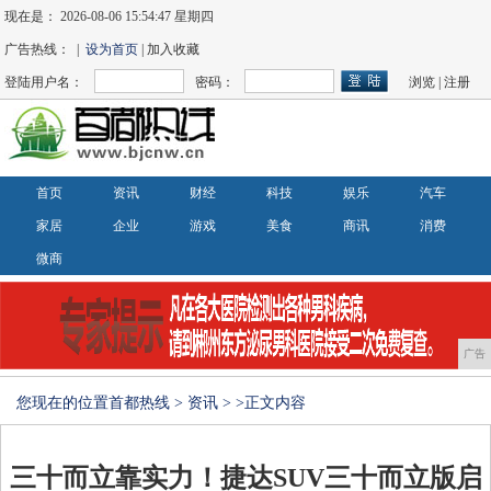
现在是：
2026-08-06 15:54:47 星期四
广告热线： |
设为首页
| 加入收藏
登陆用户名：
密码：
浏览
|
注册
首页
资讯
财经
科技
娱乐
汽车
家居
企业
游戏
美食
商讯
消费
微商
广告
您现在的位置
首都热线
>
资讯
> >正文内容
三十而立靠实力！捷达SUV三十而立版启