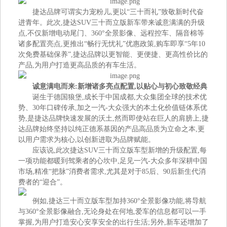
捷达品牌可谓实力宠粉儿,更以“三十而礼”致敬新时代奋
进青年。此次,捷达SUV三十而立版新车带来诚意满满的升级
点,不仅新增电动尾门、360°全景影像、远程控车、隔音棉等
诸多配置亮点,更推出“畅行无忧礼”优惠政策,购车即享“5年10
次免费基础保养”,捷达品牌以更智能、更便捷、更高性价比的
产品,为用户打造更高品质的有车生活。
诚意满电而来:新增诸多亮点配置,以贴心与初心致敬经典
诞生于德国狼堡,成长于中国成都,大众集团全球的技术优
势、30年口碑传承,加之一汽-大众强大的本土化价值链体系优
势,是捷达品牌快速发展的沃土,然而即使站在巨人的肩膀上,捷
达品牌始终坚持以纯正德系基因的产品高品质为立命之本,更
以用户需求为核心,以创新进取为品牌赋能。
应该说,此次捷达SUV三十而立版车型新增的升级配置,每
一项功能都暖到驾乘者的心坎中,足见一汽-大众多年深耕中国
市场,精准“把脉”消费者需求,尤其是对于85后、90后新生代消
费者的“迎合”。
例如,捷达三十而立版车型加持360°全景影像功能,将导航
与360°全景影像融合,无论身处在何地,爱车的信息都可以一手
掌握,为用户打造安心安享安全的出行生活;另外,新车还增加了