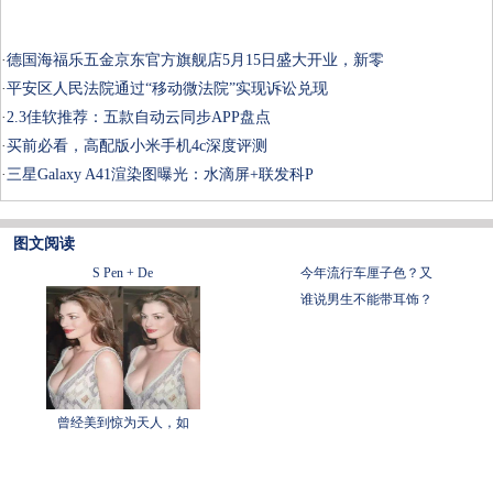
·
德国海福乐五金京东官方旗舰店5月15日盛大开业，新零
·
平安区人民法院通过“移动微法院”实现诉讼兑现
·
2.3佳软推荐：五款自动云同步APP盘点
·
买前必看，高配版小米手机4c深度评测
·
三星Galaxy A41渲染图曝光：水滴屏+联发科P
图文阅读
S Pen + De
今年流行车厘子色？又
谁说男生不能带耳饰？
曾经美到惊为天人，如