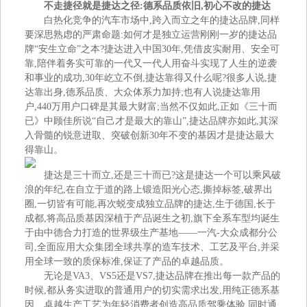
不走捷径
就是捷达之径
:
德系品质依旧,初心不改
的捷达
白热化竞争的汽车市场中,跨入而立之年的捷达品牌,同样
要深思熟虑的严肃命题:如何才是独立运营刚刚一岁的捷达品
牌“安生立命”之本?捷达进入中国30年,凭借皮实耐用、安全可
靠,陪伴着务实可靠的一代又一代人用奋斗实现了人生的逆袭
和事业的成功,30年屹立不倒,捷达靠得又什么呢?很多人说,捷
达靠出身,德系品质、大众体系力加持;也有人说捷达靠用
户,440万用户口碑是其最大财富;当然不仅如此,正如《三十而
已》中顾佳所说“自己才是最大的靠山”,捷达品牌亦如此,其深
入骨髓的锐意进取、突破创新30年不变的基因才是捷达最大
得靠山。
捷达是三十而立,还是三十而已?这是捷达一个可以乘风破
浪的年纪,在自立于道的路上锻造阳光心态,撕掉标签,破界出
圈,一切皆有可能,再次蜕变成独立品牌的捷达,生于德国,长于
成都,将高品质基因深植于产品诞生之初,旗下全系车型均诞生
于由中德合力打造的世界级生产基地——一汽-大众成都分公
司,全面应用大众集团全球共享的造车技术、工艺及平台,并采
用全球一致的质保标准,保证了产品的卓越品质。
无论是VA3、VS5还是VS7,捷达品牌在推出每一款产品的
时候,都从务实进取的普通用户的切实需求出发,用纯正德系基
因、卓越生产工艺为年轻消费者创造高品质驾乘体验,同时通