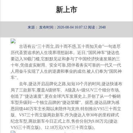
新上市
来源：
发布时间：2020-08-04 16:07:12
阅读：2048
古语有云“三十而立,四十而不惑,五十而知天命”一句道尽
历代圣贤追求的人生境界理想副本。近日,“国民神车”捷达也
要迈入30载门槛,它默默见证和参与了中国经济快速发展的三
十年,凭借皮实耐用、安全可靠,陪伴着务实可靠的一代又一代
人用奋斗实现了人生的逆袭和事业的成功,被人们奉为“国民神
车”。
去年,捷达开启品牌化之路,短短10个月的时间,捷达快速布
局了三款新车,覆盖A级轿车、A级及A+级SUV三个细分市场,
创造了“捷达速度”,更在全球汽车发展史上,开创了从一个畅销
车型升级到一个独立品牌的“捷达荣耀”。据悉,捷达品牌为感
恩回馈440万车主长期以来陪伴与支持,特别推出VS5三十而立
版、VS7三十而立版两款新车,作为捷达入华30年的里程碑式
纪念车型,两款新车今日正式上市,售价分别为9.88万元(捷达
VS5三十而立版)、12.18万元(VS7三十而立版)。