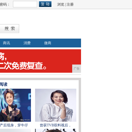
密码：
浏览
|
注册
商讯
消费
微商
广告
阅读
产后现身，穿牛仔
曾获TVB双料视后，