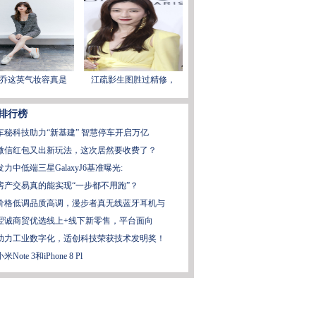
乔这英气妆容真是
江疏影生图胜过精修，
排行榜
车秘科技助力“新基建” 智慧停车开启万亿
微信红包又出新玩法，这次居然要收费了？
发力中低端三星GalaxyJ6基准曝光:
房产交易真的能实现“一步都不用跑”？
价格低调品质高调，漫步者真无线蓝牙耳机与
​翌诚商贸优选线上+线下新零售，平台面向
助力工业数字化，适创科技荣获技术发明奖！
小米Note 3和iPhone 8 Pl