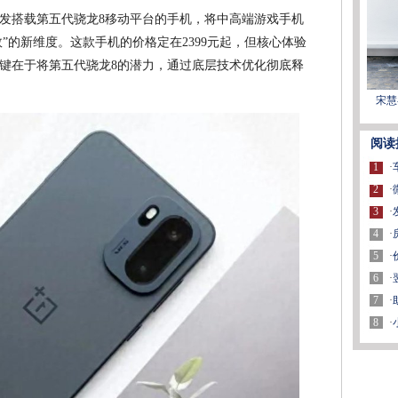
全球首发搭载第五代骁龙8移动平台的手机，将中高端游戏手机
效”的新维度。这款手机的价格定在2399元起，但核心体验
键在于将第五代骁龙8的潜力，通过底层技术优化彻底释
宋慧
阅读
1
·
2
·
3
·
4
·
5
·
6
·
7
·
8
·