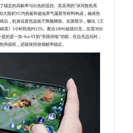
实现了稳定的高帧率与出色的温控。其采用的“冰河散热系
积，由大面积VC均热板和超临界气凝胶等材料构成，确保热
戏后，机身温度也远低于降频阈值。实测显示，畅玩《王
平精英》1小时耗电约12%。配合100W超级闪充，仅需30分
一提的是一加 Ace 6T的“旁路供电”功能，在边充边玩时，
热和损耗，还能保持游戏帧率稳定。