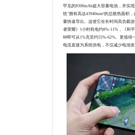
罕见的8300mAh超大容量电池，并
统”拥有高达43940mm²的总散热面
量快速导出。这使它在长时间高负载游
者荣耀》1小时耗电约8%-11%，《和
钟即可从1%充至约55%-62%。更值得
电流直接为系统供电，不仅减少电池发