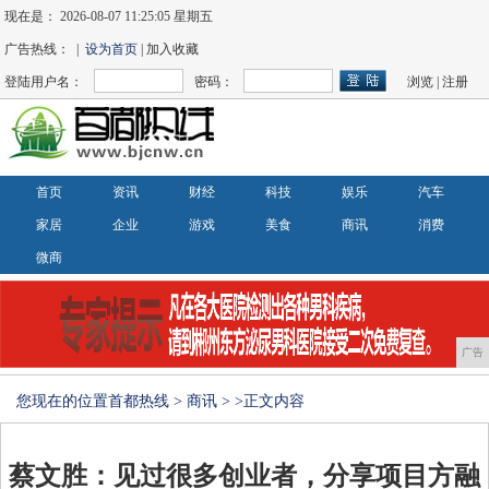
现在是：
2026-08-07 11:25:05 星期五
广告热线： |
设为首页
| 加入收藏
登陆用户名：
密码：
浏览
|
注册
首页
资讯
财经
科技
娱乐
汽车
家居
企业
游戏
美食
商讯
消费
微商
广告
您现在的位置
首都热线
>
商讯
> >正文内容
蔡文胜：见过很多创业者，分享项目方融