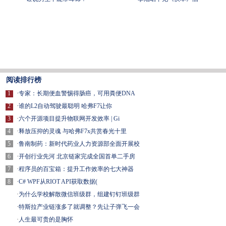
阅读排行榜
1
·
专家：长期便血警惕得肠癌，可用粪便DNA
2
·
谁的L2自动驾驶最聪明 哈弗F7让你
3
·
六个开源项目提升物联网开发效率 | Gi
4
·
释放压抑的灵魂 与哈弗F7x共赏春光十里
5
·
鲁南制药：新时代药业人力资源部全面开展校
6
·
开创行业先河 北京链家完成全国首单二手房
7
·
程序员的百宝箱：提升工作效率的七大神器
8
·
C# WPF从RIOT API获取数据(
·
为什么学校解散微信班级群，组建钉钉班级群
·
特斯拉产业链涨多了就调整？先让子弹飞一会
·
人生最可贵的是胸怀