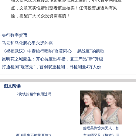
相关信息仅为宣传及传递更多信息之目的，不代表本网站观
点，文章真实性请浏览者慎重核实！任何投资加盟均有风
险，提醒广大民众投资需谨慎！
·
央行数字货币
·
马云和马化腾心里永远的痛
·
《祝福武汉》中泰旅行唱响“炎黄同心 一起战疫”的凯歌
·
昆明花之城豪生：齐心抗疫出举措，复工产品“新”升级
·
打通检测“堰塞湖”，首创双重检测，日检测量4万人份…
图文阅读
2块钱的精华你用过吗
曾经美到惊为天人，如
谁说男生不能带耳饰？
李湘晒罕见《快本》旧