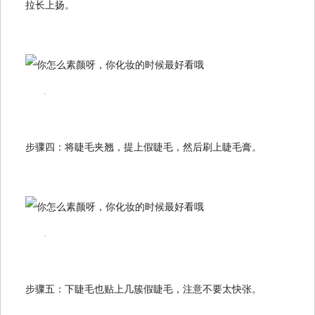
拉长上扬。
.
步骤四：将睫毛夹翘，提上假睫毛，然后刷上睫毛膏。
.
步骤五：下睫毛也贴上几簇假睫毛，注意不要太快张。