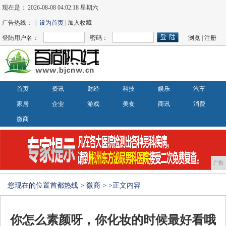
现在是：
2026-08-08 04:02:18 星期六
广告热线： |
设为首页
| 加入收藏
登陆用户名：
密码：
浏览
|
注册
首页
资讯
财经
科技
娱乐
汽车
家居
企业
游戏
美食
商讯
消费
微商
广告
您现在的位置
首都热线
>
微商
> >正文内容
你怎么素颜呀，你化妆的时候最好看哦