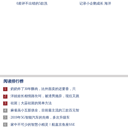
0差评不出错的5款洗
记录小企鹅成长 海洋
阅读排行榜
1
·
奶奶炸了30年酥肉，比外面卖的还要香，只
2
·
洋娃娃长相情路坎坷，被渣男抛弃，现任又跳
3
·
祛斑｜大蒜祛斑的简单方法
4
·
麻雀虽小五脏俱全，目前最主流的三款百元智
5
·
2019年5G智能汽车的先锋，多次升级车
6
·
家中不可少的智慧小精灵！航嘉京鱼座SSE