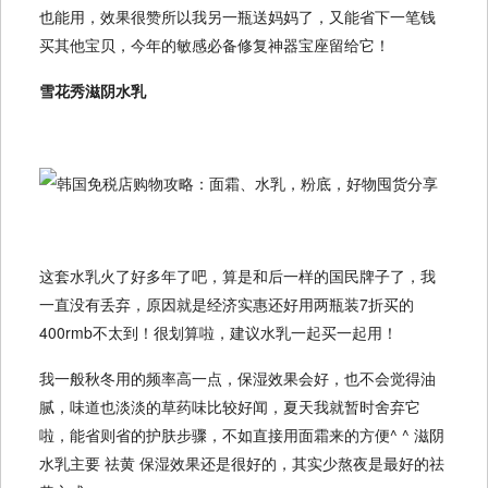
也能用，效果很赞所以我另一瓶送妈妈了，又能省下一笔钱
买其他宝贝，今年的敏感必备修复神器宝座留给它！
雪花秀滋阴水乳
这套水乳火了好多年了吧，算是和后一样的国民牌子了，我
一直没有丢弃，原因就是经济实惠还好用两瓶装7折买的
400rmb不太到！很划算啦，建议水乳一起买一起用！
我一般秋冬用的频率高一点，保湿效果会好，也不会觉得油
腻，味道也淡淡的草药味比较好闻，夏天我就暂时舍弃它
啦，能省则省的护肤步骤，不如直接用面霜来的方便^ ^ 滋阴
水乳主要 祛黄 保湿效果还是很好的，其实少熬夜是最好的祛