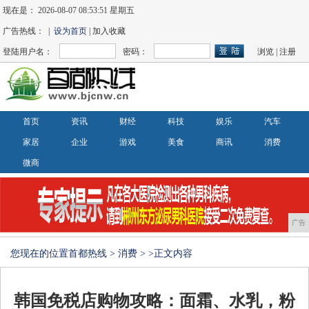
现在是：
2026-08-07 08:53:51 星期五
广告热线： |
设为首页
| 加入收藏
登陆用户名：
密码：
浏览
|
注册
首页
资讯
财经
科技
娱乐
汽车
家居
企业
游戏
美食
商讯
消费
微商
广告
您现在的位置
首都热线
>
消费
> >正文内容
韩国免税店购物攻略：面霜、水乳，粉