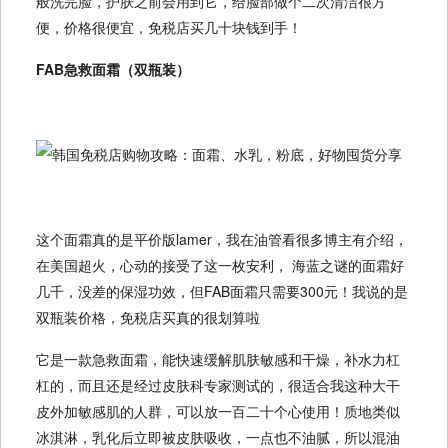
般洗完脸，护肤之前会用到它，给脸部做个二次清洁很方
便，价格很便宜，免税店买几十块钱到手！
FAB急救面霜（双瓶装）
这个面霜真的是平价版lamer，我在油管看很多博主有介绍，
在美国超火，心动的接受了这一枚安利， 海蓝之谜的面霜好
几千，没差的保湿功效，但FAB面霜只需要300元！我说的是
双瓶装价格，免税店买真的很划算啦
它是一款急救面霜，能快速缓解肌肤敏感和干燥，补水力杠
杠的，而且还是经过皮肤科专家测试的，很适合我这种大干
皮外加敏感肌的人群，可以放一百二十个心使用！质地类似
冰淇淋，乳化后立即被皮肤吸收，一点也不油腻，所以混油