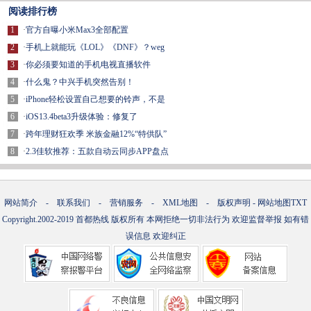
阅读排行榜
1
·
官方自曝小米Max3全部配置
2
·
手机上就能玩《LOL》《DNF》？weg
3
·
你必须要知道的手机电视直播软件
4
·
什么鬼？中兴手机突然告别！
5
·
iPhone轻松设置自己想要的铃声，不是
6
·
iOS13.4beta3升级体验：修复了
7
·
跨年理财狂欢季 米族金融12%“特供队”
8
·
2.3佳软推荐：五款自动云同步APP盘点
网站简介
-
联系我们
-
营销服务
-
XML地图
-
版权声明
-
网站地图
TXT
Copyright.2002-2019
首都热线
版权所有 本网拒绝一切非法行为 欢迎监督举报 如有错
误信息 欢迎纠正