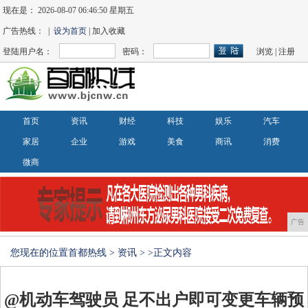
现在是：
2026-08-07 06:46:50 星期五
广告热线： |
设为首页
| 加入收藏
登陆用户名：
密码：
浏览
|
注册
首页
资讯
财经
科技
娱乐
汽车
家居
企业
游戏
美食
商讯
消费
微商
广告
您现在的位置
首都热线
>
资讯
> >正文内容
@机动车驾驶员 足不出户即可变更车辆预