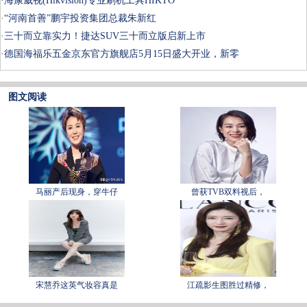
·
海康威视(Hikvision)专业刷机工具HIKTO
·
“河南首善”鹏宇投资集团总裁朱新红
·
三十而立靠实力！捷达SUV三十而立版启新上市
·
德国海福乐五金京东官方旗舰店5月15日盛大开业，新零
图文阅读
马丽产后现身，穿牛仔
曾获TVB双料视后，
宋慧乔这英气妆容真是
江疏影生图胜过精修，