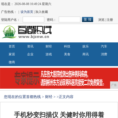
现在是：
2026-08-08 16:49:24 星期六
广告热线： |
设为首页
| 加入收藏
登陆用户名：
密码：
浏览
|
注册
首页
资讯
财经
科技
娱乐
汽车
家居
企业
游戏
美食
商讯
消费
微商
广告
您现在的位置
首都热线
>
财经
> >正文内容
手机秒变扫描仪 关健时你用得着