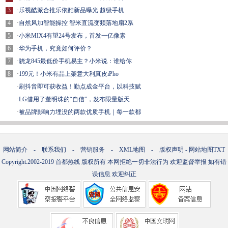
3
·
乐视酷派合推乐依酷新品曝光 超级手机
4
·
自然风加智能操控 智米直流变频落地扇2系
5
·
小米MIX4有望24号发布，首发一亿像素
6
·
华为手机，究竟如何评价？
7
·
骁龙845最低价手机易主？小米说：谁给你
8
·
199元！小米有品上架意大利真皮iPho
·
刷抖音即可获收益！勤点成金平台，以科技赋
·
LG借用了董明珠的“自信”，发布限量版天
·
被品牌影响力埋没的两款优质手机｜每一款都
网站简介
-
联系我们
-
营销服务
-
XML地图
-
版权声明
-
网站地图
TXT
Copyright.2002-2019
首都热线
版权所有 本网拒绝一切非法行为 欢迎监督举报 如有错
误信息 欢迎纠正