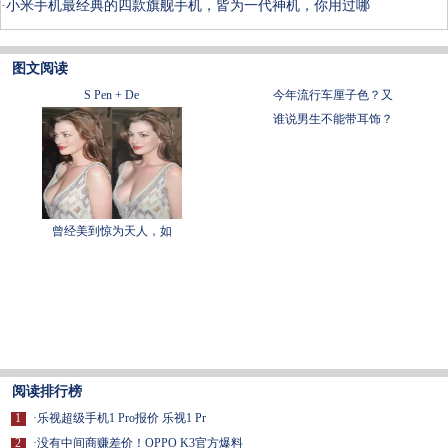
·
小米手机最经典的四款旗舰手机，皆为一代神机，你用过哪
图文阅读
S Pen + De
今年流行车厘子色？又
谁说男生不能带耳饰？
曾经美到惊为天人，如
阅读排行榜
1
·
乐视超级手机1 Pro报价 乐视1 Pr
2
·
没有中间商赚差价！OPPO K3官方爆料