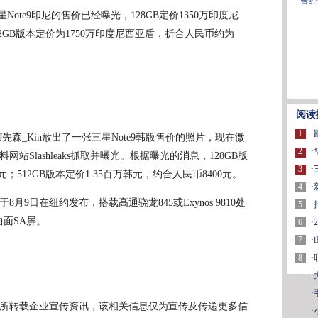
曾经
星Note9印尼的售价已经曝光，128GB定价1350万印度尼
12GB版本定价为1750万印度尼西亚盾，折合人民币约为
阅读
1
·
森_Kin放出了一张三星Note9韩版售价的照片，现在微
2
·
Slashleaks抓取并曝光。根据曝光的消息，128GB版
3
·
元；512GB版本定价1.35百万韩元，约合人民币8400元。
4
·
月9日在纽约发布，搭载高通骁龙845或Exynos 9810处
5
·
曲面SA屏。
6
·
7
·
8
·
·
·
所转载企业宣传资讯，该相关信息仅为宣传及传递更多信
·