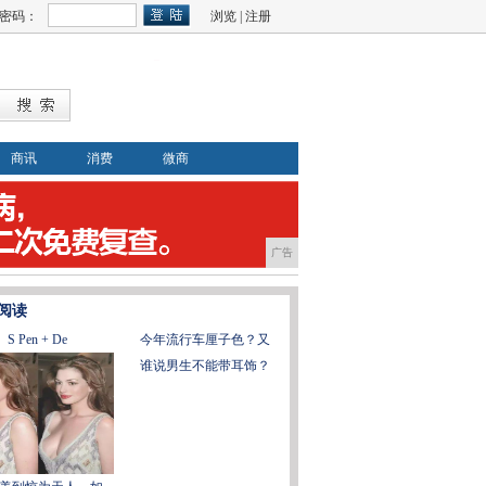
密码：
浏览
|
注册
商讯
消费
微商
广告
阅读
S Pen + De
今年流行车厘子色？又
谁说男生不能带耳饰？