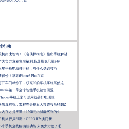
美到惊为天人，如
排行榜
跟柯南比智商！《名侦探柯南》推出手机解谜
华为官方宣布售后福利,换屏最低只要249
三星平板电脑排行榜，有什么选购技巧
新低价！苹果iPhone8 Plus在京
打开车门就惊了，领克02的车机系统居然这
2018年第一季全球智能手机销售回温
iPhone7手机正常可以用就是打电话就
联想真有钱，常程在央视五大频道投放联想Z
大内存才是王道！1500元内就能买到的4
手机旅行摄35期：OPPO R7s澳门新
小米手机全线解锁新功能 未免太方便了吧