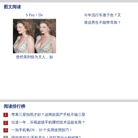
图文阅读
S Pen + De
今年流行车厘子色？又
谁说男生不能带耳饰？
曾经美到惊为天人，如
阅读排行榜
1
·
苹果三星拍照才好？这两款国产手机不输三星
2
·
出道一年，乐视超级手机哪些技术远超友商？
3
·
一加手机氧OS：10 个实用使用技巧！
4
·
国内首款5G手机卖出！你打算什么时候换5