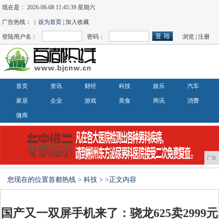
现在是：
2026-08-08 11:45:39 星期六
广告热线： |
设为首页
| 加入收藏
登陆用户名：
密码：
浏览
|
注册
首页
资讯
财经
科技
娱乐
汽车
家居
企业
游戏
美食
商讯
消费
微商
广告
您现在的位置
首都热线
>
科技
> >正文内容
国产又一双屏手机来了：骁龙625卖2999元