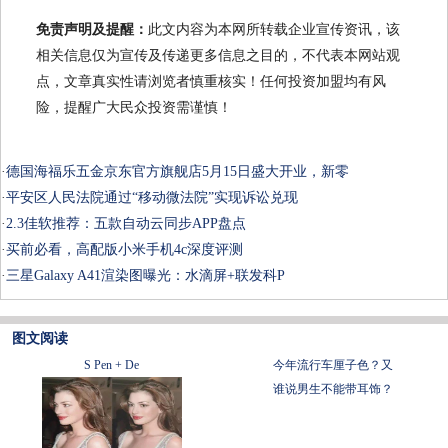
免责声明及提醒：
此文内容为本网所转载企业宣传资讯，该
相关信息仅为宣传及传递更多信息之目的，不代表本网站观
点，文章真实性请浏览者慎重核实！任何投资加盟均有风
险，提醒广大民众投资需谨慎！
·
德国海福乐五金京东官方旗舰店5月15日盛大开业，新零
·
平安区人民法院通过“移动微法院”实现诉讼兑现
·
2.3佳软推荐：五款自动云同步APP盘点
·
买前必看，高配版小米手机4c深度评测
·
三星Galaxy A41渲染图曝光：水滴屏+联发科P
图文阅读
S Pen + De
今年流行车厘子色？又
谁说男生不能带耳饰？