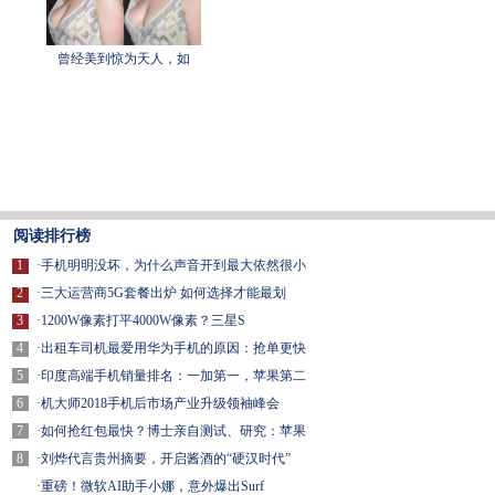
曾经美到惊为天人，如
阅读排行榜
1
·
手机明明没坏，为什么声音开到最大依然很小
2
·
三大运营商5G套餐出炉 如何选择才能最划
3
·
1200W像素打平4000W像素？三星S
4
·
出租车司机最爱用华为手机的原因：抢单更快
5
·
印度高端手机销量排名：一加第一，苹果第二
6
·
机大师2018手机后市场产业升级领袖峰会
7
·
如何抢红包最快？博士亲自测试、研究：苹果
8
·
刘烨代言贵州摘要，开启酱酒的“硬汉时代”
·
重磅！微软AI助手小娜，意外爆出Surf