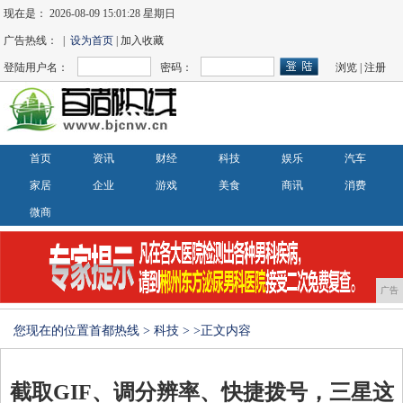
现在是：
2026-08-09 15:01:28 星期日
广告热线： |
设为首页
| 加入收藏
登陆用户名：
密码：
浏览
|
注册
首页
资讯
财经
科技
娱乐
汽车
家居
企业
游戏
美食
商讯
消费
微商
广告
您现在的位置
首都热线
>
科技
> >正文内容
截取GIF、调分辨率、快捷拨号，三星这