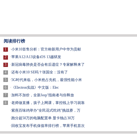
阅读排行榜
1
·
小米10首售分析：官方称新用户中华为贡献
2
·
苹果A12/A13设备iOS 13越狱发
3
·
新冠病毒肺炎是否会有后遗症？专家解释来了
4
·
还有小米10 SE吗？张国全：没有了
5
·
5G时代来临，小米抢占先机，最强性能小米
6
·
《Electron实战》中文版：Elec
7
·
加料不加价，全新Jeep⁺指南者与你释放
8
·
老师做直播，孩子上网课，掌控线上学习就靠
·
紫燕百味鸡举办“全民花式吃鸡”挑战赛，万
·
跑分超50万的电脑配置单 显卡独占30万
·
回收宝发布手机保值率排行榜，苹果手机首次