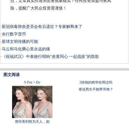
点，文章真实性请浏览者慎重核实！任何投资加盟均有风
险，提醒广大民众投资需谨慎！
·
新冠病毒肺炎是否会有后遗症？专家解释来了
·
央行数字货币
·
星球文明传播的可能
·
马云和马化腾心里永远的痛
·
《祝福武汉》中泰旅行唱响“炎黄同心 一起战疫”的凯歌
图文阅读
S Pen + De
2块钱的精华你用过吗
谁说男生不能带耳饰？
曾经美到惊为天人，如