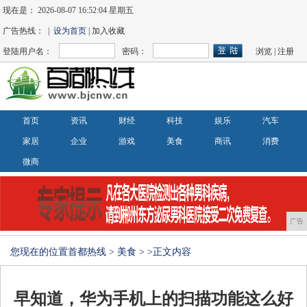
现在是：
2026-08-07 16:52:04 星期五
广告热线： |
设为首页
| 加入收藏
登陆用户名：
密码：
浏览
|
注册
首页
资讯
财经
科技
娱乐
汽车
家居
企业
游戏
美食
商讯
消费
微商
广告
您现在的位置
首都热线
>
美食
> >正文内容
早知道，华为手机上的扫描功能这么好