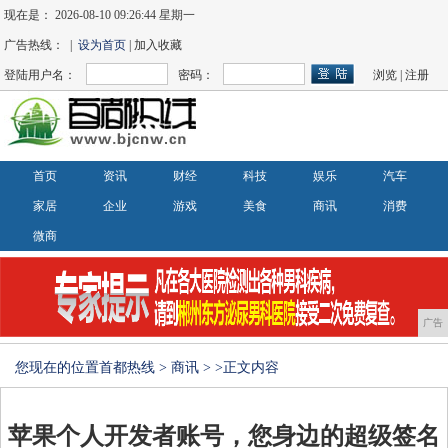
现在是：
2026-08-10 09:26:45 星期一
广告热线： |
设为首页
| 加入收藏
登陆用户名：
密码：
浏览
|
注册
首页
资讯
财经
科技
娱乐
汽车
家居
企业
游戏
美食
商讯
消费
微商
广告
您现在的位置
首都热线
>
商讯
> >正文内容
苹果个人开发者账号，您身边的超级签名