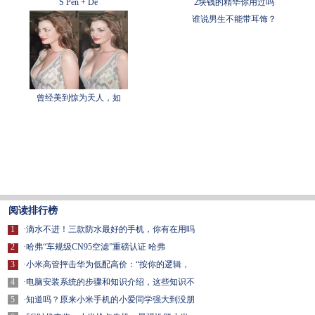
S Pen + De
2块钱的精华你用过吗
谁说男生不能带耳饰？
曾经美到惊为天人，如
阅读排行榜
1
·
滴水不进！三款防水最好的手机，你有在用吗
2
·
哈弗“车规级CN95空滤”重磅认证 哈弗
3
·
小米高管抨击华为低配高价：“按你的逻辑，
4
·
电脑安装系统的步骤和知识介绍，这些知识不
5
·
知道吗？原来小米手机的小爱同学强大到没朋