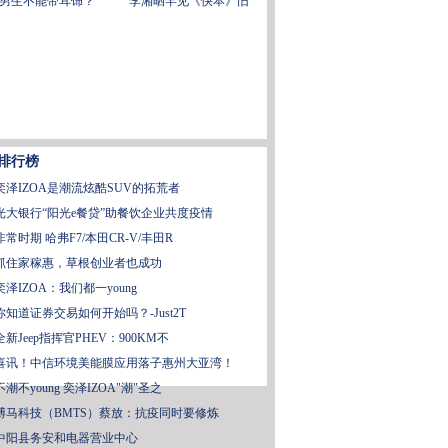
男生不能带耳饰？
李湘晒罕见《快本》旧
排行榜
奕泽IZOA是潮流炫酷SUV的拓荒者
光大银行“阳光e餐贷”助餐饮企业共度疫情
非常时期 哈弗F7/本田CR-V/丰田R
抓住家稼惠，草根创业者也成功
奕泽IZOA：我们都一young
你知道证券交易如何开始吗？-Just2T
全新Jeep指挥官PHEV：900KM不
喜讯！中信环境美能膜应用落子惠州大亚湾！
不潮不young 奕泽IZOA"潮"圣之
博马科技（BMTS）蔡放：抗疫同时要修炼
中阳县务安和电器营业中心