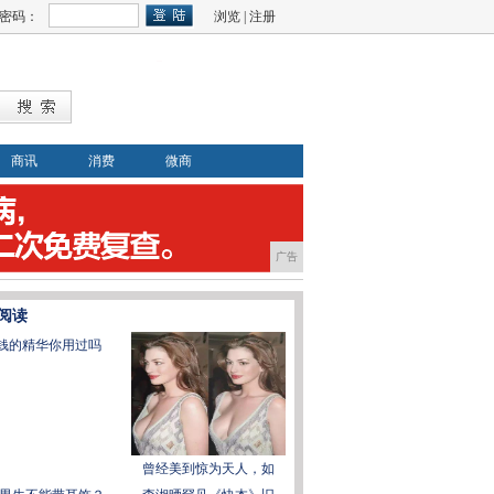
密码：
浏览
|
注册
商讯
消费
微商
广告
阅读
块钱的精华你用过吗
曾经美到惊为天人，如