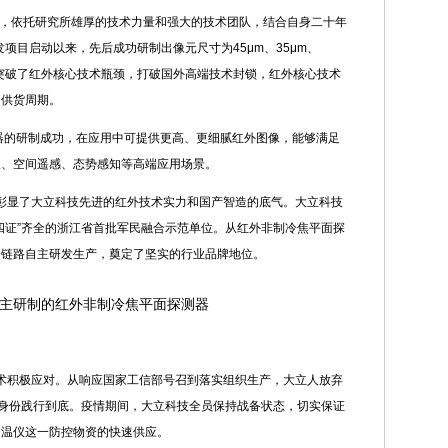
所，依托研究所雄厚的技术力量和强大的技术团队，结合自身二十年
发项目启动以来，先后成功研制出像元尺寸为45μm、35μm、
芯片，突破了红外核心技术瓶颈，打破国外高端技术封锁，红外核心技术
和供货周期。
测器的研制成功，在应用中可提供更高、更细腻红外图像，能够满足
天、空间遥感、态势感知等高端应用场景。
彰显了大立科技先进的红外技术实力和国产智造的底气。大立科技
四证”齐全的浙江省首批军民融合示范单位。从红外非制冷焦平面探
全链路自主研发生产，奠定了坚实的行业品牌地位。
主研制的红外非制冷焦平面探测器
术积极应对。从响应国家工信部号召到落实组织生产，大立人放弃
”身份践行到底。疫情期间，大立科技全员保持战备状态，切实保证
测温仪这一防控物资的快速供应。