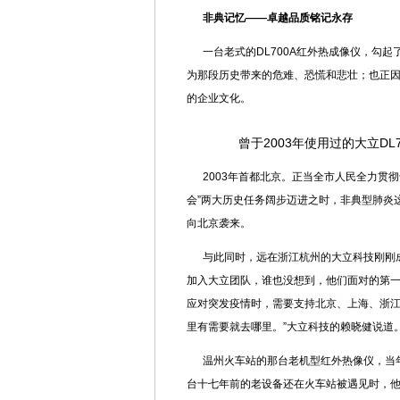
非典记忆——卓越品质铭记永存
一台老式的DL700A红外热成像仪，勾起
为那段历史带来的危难、恐慌和悲壮；也正
的企业文化。
曾于2003年使用过的大立DL
2003年首都北京。正当全市人民全力贯
会”两大历史任务阔步迈进之时，非典型肺炎
向北京袭来。
与此同时，远在浙江杭州的大立科技刚刚
加入大立团队，谁也没想到，他们面对的第一
应对突发疫情时，需要支持北京、上海、浙
里有需要就去哪里。”大立科技的赖晓健说道
温州火车站的那台老机型红外热像仪，当
台十七年前的老设备还在火车站被遇见时，