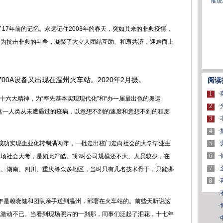
谁说
了17年前的记忆。永远记住2003年的春天，突如其来的非典疫情，
因为抗击非典的斗争，凝聚了大立人团结互助、和衷共济，迎难而上
700A设备又出现在温州火车站
。
2020年2月摄。
阅读
1
·
彻十六大精神，为“率先基本实现现代化”和“办一届最出色的奥运
2
·
这一人类从未遭遇过的疫病，以意想不到的速度和意想不到的程度
3
·
4
·
5
·
成功实现企业化转制满两年，一批走出校门走向社会的大学毕业生
6
·
场社会大考，是如此严酷。“那时公司规模还不大、人员较少，在
7
·
江、湖南、四川、重庆等众多地区，当时只有几名技术骨干，只能哪
8
·
。
·
年是赖晓健和团队亲手送到温州，部署在火车站的。前些天听说这
·
他激动不已。当看到现场照片的一刹那，同事们泛起了泪花，十七年
·