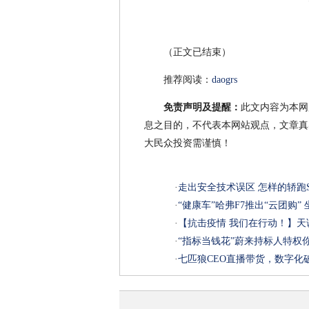
（正文已结束）
推荐阅读：
daogrs
免责声明及提醒：
此文内容为本网
息之目的，不代表本网站观点，文章真
大民众投资需谨慎！
·
走出安全技术误区 怎样的轿跑S
·
“健康车”哈弗F7推出“云团购” 
·
【抗击疫情 我们在行动！】
·
“指标当钱花”蔚来持标人特权
·
七匹狼CEO直播带货，数字化