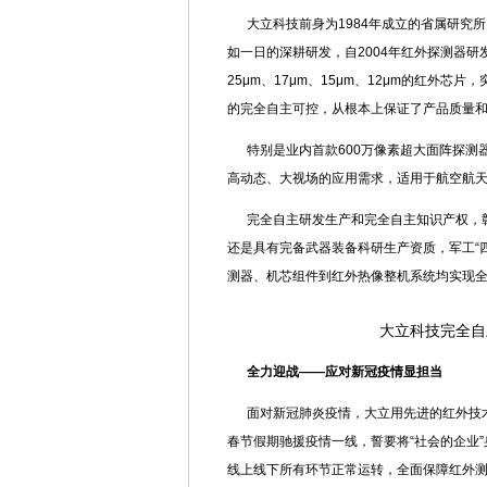
大立科技前身为1984年成立的省属研究
如一日的深耕研发，自2004年红外探测器研
25μm、17μm、15μm、12μm的红外
的完全自主可控，从根本上保证了产品质量
特别是业内首款600万像素超大面阵探
高动态、大视场的应用需求，适用于航空航
完全自主研发生产和完全自主知识产权，
还是具有完备武器装备科研生产资质，军工“
测器、机芯组件到红外热像整机系统均实现
大立科技完全自
全力迎战——应对新冠疫情显担当
面对新冠肺炎疫情，大立用先进的红外技
春节假期驰援疫情一线，誓要将“社会的企业
线上线下所有环节正常运转，全面保障红外