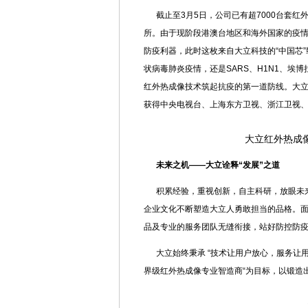
截止至3月5日，公司已有超7000台套
所。由于现阶段港澳台地区和海外国家的疫
防疫利器，此时这枚来自大立科技的“中国芯”
状病毒肺炎疫情，还是SARS、H1N1、
红外热成像技术筑起抗疫的第一道防线。大
获得中央电视台、上海东方卫视、浙江卫视、
大立红外热成
未来之机——大立诠释“发展”之道
积累经验，重视创新，自主科研，放眼未
企业文化不断塑造大立人勇敢担当的品格。
品及专业的服务团队无缝衔接，站好防控防
大立始终秉承 “技术让用户放心，服务让
界级红外热成像专业智造商“为目标，以锻造