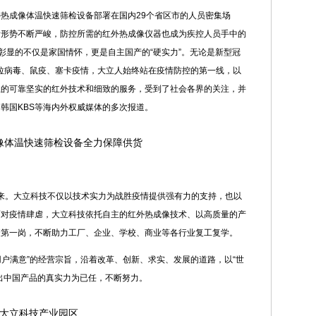
红外热成像体温快速筛检设备部署在国内29个省区市的人员密集场
情形势不断严峻，防控所需的红外热成像仪器也成为疾控人员手中的
彰显的不仅是家国情怀，更是自主国产的“硬实力”。无论是新型冠
埃博拉病毒、鼠疫、塞卡疫情，大立人始终站在疫情防控的第一线，以
立的可靠坚实的红外技术和细致的服务，受到了社会各界的关注，并
韩国KBS等海内外权威媒体的多次报道。
像体温快速筛检设备全力保障供货
来。大立科技不仅以技术实力为战胜疫情提供强有力的支持，也以
面对疫情肆虐，大立科技依托自主的红外热成像技术、以高质量的产
疫第一岗，不断助力工厂、企业、学校、商业等各行业复工复学。
用户满意”的经营宗旨，沿着改革、创新、求实、发展的道路，以“世
出中国产品的真实力为已任，不断努力。
大立科技产业园区