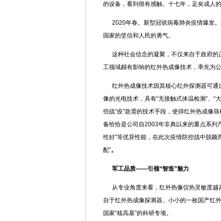
的设备，看到很有感触。十七年，足矣成人
2020年春。新型冠状病毒肺炎疫情爆发
国家的坚信和人民的勇气。
这种社会信念的凝聚，不仅来自于政府的
工领域颇有影响的红外热成像技术，率先为
红外热成像技术因其核心红外探测器可通
像的光电技术，具有“无接触式体温检测”、“
些战“疫”急需的技术手段，使得红外热成像
备恰恰是公司自2003年非典以来的重点系列
性好”等优异性能，在此次疫情防控战中脱颖
配”
。
军工品质——引领“智造”魅力
从专业角度来看，红外热像仪热灵敏度越
自于红外热成像探测器。小小的一枚国产红
国家“核高基”的科研专项。