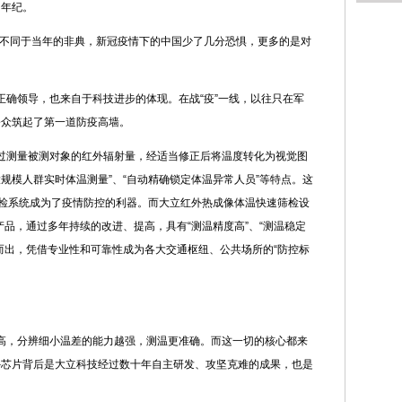
的年纪。
。不同于当年的非典，新冠疫情下的中国少了几分恐惧，更多的是对
正确领导，也来自于科技进步的体现。在战“疫”一线，以往只在军
公众筑起了第一道防疫高墙。
过测量被测对象的红外辐射量，经适当修正后将温度转化为视觉图
大规模人群实时体温测量”、“自动精确锁定体温异常人员”等特点。这
筛检系统成为了疫情防控的利器。而大立红外热成像体温快速筛检设
产品，通过多年持续的改进、提高，具有“测温精度高”、“测温稳定
而出，凭借专业性和可靠性成为各大交通枢纽、公共场所的“防控标
高，分辨细小温差的能力越强，测温更准确。而这一切的核心都来
外芯片背后是大立科技经过数十年自主研发、攻坚克难的成果，也是