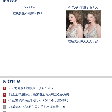
图文阅读
S Pen + De
今年流行车厘子色？又
谁说男生不能带耳饰？
曾经美到惊为天人，如
阅读排行榜
1
·
vivo海外版新机披露，预装Androi
2
·
简直全球最贴心，新加坡全岛竟有这么多免费
3
·
几款三星经典款手机，你见过几个，用过吗？
4
·
权威机构公布5月份国内手机市场销量，OP