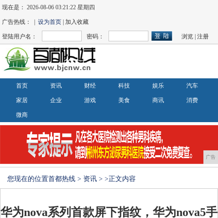
现在是：
2026-08-06 03:21:22 星期四
广告热线： |
设为首页
| 加入收藏
登陆用户名：
密码：
浏览
|
注册
首页
资讯
财经
科技
娱乐
汽车
家居
企业
游戏
美食
商讯
消费
微商
广告
您现在的位置
首都热线
>
资讯
> >正文内容
华为nova系列首款屏下指纹，华为nova5手