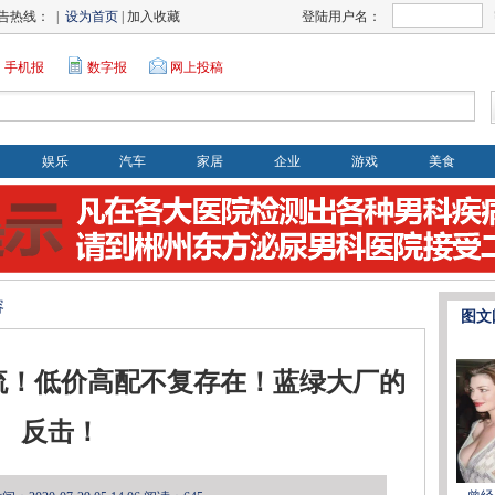
告热线： |
设为首页
| 加入收藏
登陆用户名：
手机报
数字报
网上投稿
娱乐
汽车
家居
企业
游戏
美食
容
图文
流！低价高配不复存在！蓝绿大厂的
反击！