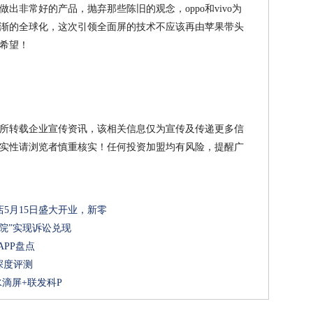
出非常好的产品，抛弃那些陈旧的观念，oppo和vivo为
渐的全球化，这次引领全面屏的技术不应该再由苹果带头
希望！
所转载企业宣传资讯，该相关信息仅为宣传及传递更多信
实性请浏览者慎重核实！任何投资加盟均有风险，提醒广
5月15日盛大开业，新零
院”实现诉讼兑现
APP盘点
深度评测
：水滴屏+联发科P