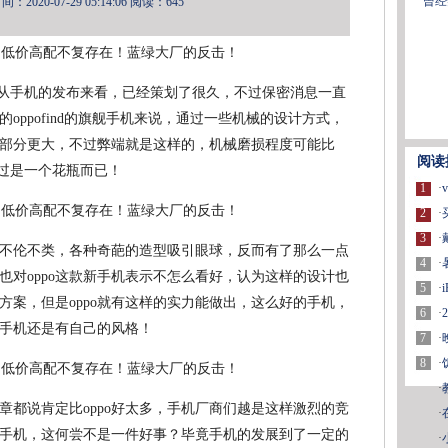
曾经
2020-07-29 05:14:06
阅读：645
的设计从手机的发布来看，已经策划了很久，不过保密消息一直
oppofind的旗舰手机来说，通过一些机械的设计方式，
部分更大，不过弊端就是这样的，机械磨损程度可能比
阅读
不过是一个花瓶而已！
1
·
2
·
3
·
不伦不类，各种奇葩的造型吸引眼球，反而有了那么一点
4
·
也对oppo这款新手机表示不怎么看好，认为这样的设计也
5
·
方案，但是oppo就有这样的实力能做出，这么好的手机，
6
·
手机还是有自己的风格！
7
·
8
·
·
章都说肯定比oppo好太多，手机厂商们越是这样激烈的竞
·
手机，这何尝不是一件好事？毕竟手机的发展到了一定的
·