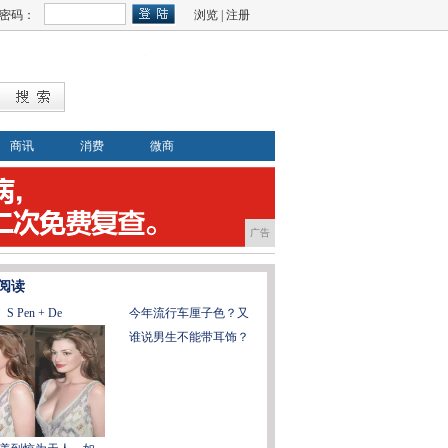
密码：
浏览
|
注册
商讯
消费
微商
广告
阅读
S Pen + De
今年流行车厘子色？又
谁说男生不能带耳饰？