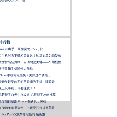
美到惊为天人，如
排行榜
vivo Z6出手：同样骁龙765G，比
买手机时看不懂相关参数？这篇文章为您硬核
戴世智能陆海峰：自动驾驶关键——车用惯性
暑假促销手机降价大作战
iPhone手机耗电很快？关掉这个功能，
2019年最受欢迎的三款华为手机，哪款让
晚上玩手机，你要注意了！
饥荒新手白天生存攻略 饥荒新手攻略推荐
教你如何鉴别 iPhone 翻新机，黑机
在2019年苹果大年，一定要打好提高苹果
小米9 Pro 5G京东开启预约 领衔重