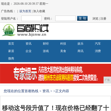
现在是：
2026-08-10 20:39:38 星期一
广告热线： |
设为首页
| 加入收藏
登陆用户名：
密码：
浏览
|
注册
首页
资讯
财经
科技
娱乐
汽车
家居
企业
游戏
美食
商讯
消费
微商
广告
您现在的位置
首都热线
>
资讯
> >正文内容
移动这号段升值了！现在价格已经翻了十