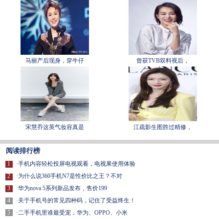
马丽产后现身，穿牛仔
曾获TVB双料视后，
宋慧乔这英气妆容真是
江疏影生图胜过精修，
阅读排行榜
1
·
手机内容轻松投屏电视观看，电视果使用体验
2
·
为什么说360手机N7是性价比之王？不对
3
·
华为nova 5系列新品发布，售价199
4
·
关于手机号的常见四种码，记住了受益终生！
5
·
二手手机里谁最受宠，华为、OPPO、小米