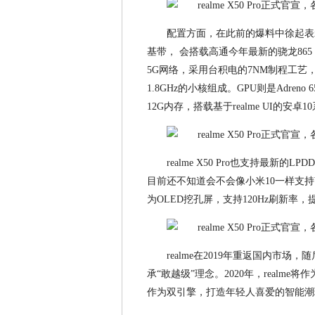
配置方面，在此前的爆料中徐起表示real
基带， 会搭载高通今年最新的骁龙865 
5G网络，采用台积电的7NM制程工艺，性
1.8GHz的小核组成。GPU则是Adre
12G内存，搭载基于realme UI的安卓1
realme X50 Pro也支持最新的
目前还不知道会不会像小米10一样支持W
为OLED挖孔屏，支持120Hz刷新率，
realme在2019年重返国内市场
承“敢越级”理念。2020年，realm
作为双引擎，打造年轻人喜爱的智能潮