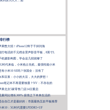
美到惊为天人，如
排行榜
苹果憋大招！iPhone12终于干掉刘海
能打电话的千元档全景声影音平板，8英寸L
手机摄影构图，学会这几招就够了
5G时代来临，小米抢占先机，最强性能小米
还有小米10 SE吗？张国全：没有了
永和豆浆：小小的大豆，大大的梦想！
7nm笔记本不再需要独显？NV：不存在的
苹果北京5家零售门店14日重启
流量同比增长300% 疫情之下本来生活的
适合自己才是最好的：市面最热五款平板推荐
小米10：5G时代需要LPDDR5+UF