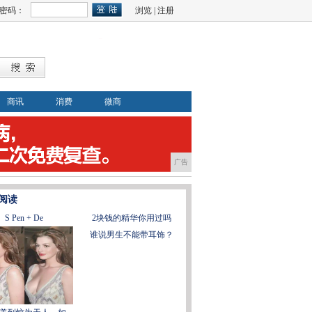
密码：
浏览
|
注册
商讯
消费
微商
广告
阅读
S Pen + De
2块钱的精华你用过吗
谁说男生不能带耳饰？