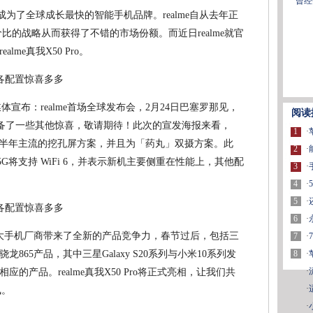
曾经
不仅成为了全球成长最快的智能手机品牌。realme自从去年正
比的战略从而获得了不错的市场份额。而近日realme就官
me真我X50 Pro。
交媒体宣布：realme首场全球发布会，2月24日巴塞罗那见，
阅读
，还准备了一些其他惊喜，敬请期待！此次的宣发海报来看，
1
·
将采用今年上半年主流的挖孔屏方案，并且为「药丸」双摄方案。此
2
·
0 Pro 5G将支持 WiFi 6，并表示新机主要侧重在性能上，其他配
3
·
4
·
5
·
6
·
广大手机厂商带来了全新的产品竞争力，春节过后，包括三
7
·
8
·
65产品，其中三星Galaxy S20系列与小米10系列发
·
的产品。realme真我X50 Pro将正式亮相，让我们共
·
飙。
·