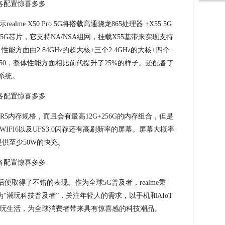
me X50 Pro 5G将搭载高通骁龙865处理器 +X55 5G
5G芯片，它支持NA/NSA组网，挂载X55基带来实现支持
能方面由2.84GHz的超大核+三个2.4GHz的大核+四个
no 650，整体性能方面相比前代提升了25%的样子。还配备了
0系统。
LPDDR5内存规格，而且会有最高12G+256G的内存组合，但是
IFI6以及UFS3.0闪存还有高刷新率的屏幕。屏幕大概率
提供至少50W的快充。
，随后便取得了不错的表现。作为全球5G普及者，realme秉
e将作为“潮玩科技普及者”，关注年轻人的需求，以手机和AIoT
玩生活，为全球消费者带来具有惊喜感的科技潮品。