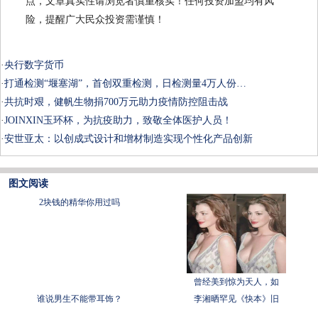
点，文章真实性请浏览者慎重核实！任何投资加盟均有风
险，提醒广大民众投资需谨慎！
·
央行数字货币
·
打通检测“堰塞湖”，首创双重检测，日检测量4万人份…
·
共抗时艰，健帆生物捐700万元助力疫情防控阻击战
·
JOINXIN玉环杯，为抗疫助力，致敬全体医护人员！
·
安世亚太：以创成式设计和增材制造实现个性化产品创新
图文阅读
2块钱的精华你用过吗
曾经美到惊为天人，如
谁说男生不能带耳饰？
李湘晒罕见《快本》旧