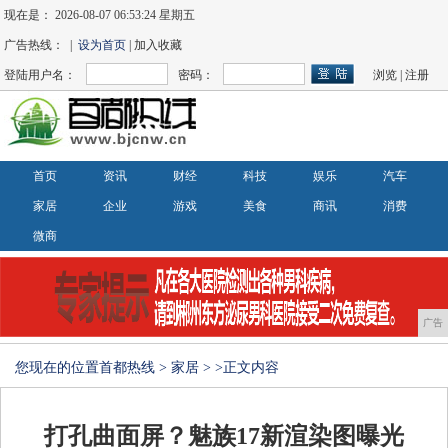
现在是：
2026-08-07 06:53:25 星期五
广告热线： |
设为首页
| 加入收藏
登陆用户名：
密码：
浏览
|
注册
首页
资讯
财经
科技
娱乐
汽车
家居
企业
游戏
美食
商讯
消费
微商
广告
您现在的位置
首都热线
>
家居
> >正文内容
打孔曲面屏？魅族17新渲染图曝光