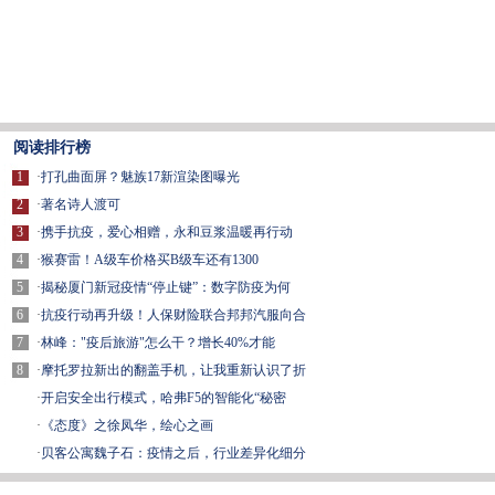
阅读排行榜
1
·
打孔曲面屏？魅族17新渲染图曝光
2
·
著名诗人渡可
3
·
携手抗疫，爱心相赠，永和豆浆温暖再行动
4
·
​猴赛雷！A级车价格买B级车还有1300
5
·
揭秘厦门新冠疫情“停止键”：数字防疫为何
6
·
抗疫行动再升级！人保财险联合邦邦汽服向合
7
·
林峰："疫后旅游"怎么干？增长40%才能
8
·
摩托罗拉新出的翻盖手机，让我重新认识了折
·
开启安全出行模式，哈弗F5的智能化“秘密
·
《态度》之徐凤华，绘心之画
·
贝客公寓魏子石：疫情之后，行业差异化细分