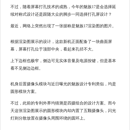
不过，随着屏幕打孔技术的成熟，今年的魅族17是会选择延
续对称式设计还是跟随大众的脚步一同选择打孔屏设计？
最近，网络上突然出现了一张据称是魅族17渲染图的图片。
根据渲染图展示的设计，这款新机正面配备了一块曲面屏
幕，屏幕打孔位于顶部中央，看起来孔径不大。
上下边框也极窄，侧边可见实体音量及电源按键，但是基本
看不见侧边边框。
机身后置摄像头模块与近日曝光的魅族设计专利类似，均是
圆形模块方案。
不过，此前的专利外界均猜测是四摄组合的设计方案。而今
天这张渲染图展示的圆形模块内却内置了五颗摄像头，闪光
灯则分散放置在摄像头周围环绕的圆环上。