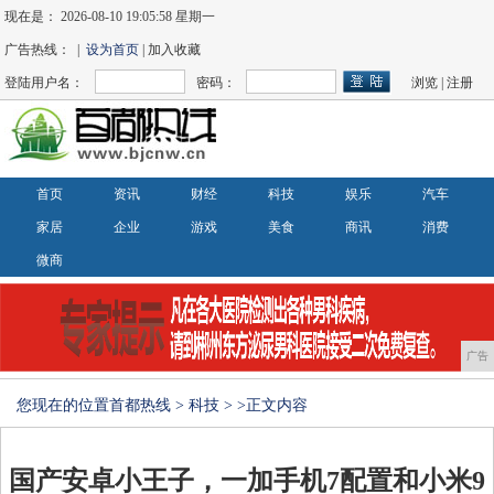
现在是：
2026-08-10 19:05:58 星期一
广告热线： |
设为首页
| 加入收藏
登陆用户名：
密码：
浏览
|
注册
首页
资讯
财经
科技
娱乐
汽车
家居
企业
游戏
美食
商讯
消费
微商
广告
您现在的位置
首都热线
>
科技
> >正文内容
国产安卓小王子，一加手机7配置和小米9