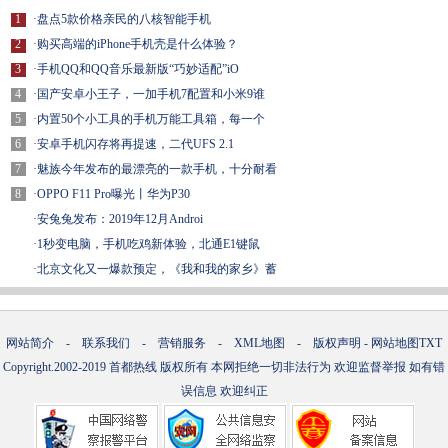
1
·
盘点5款价格亲民的八核智能手机
2
·
购买高端的iPhone手机壳是什么体验？
3
·
手机QQ和QQ音乐最新版“巧妙适配”iO
4
·
国产安卓小王子，一加手机7配置和小米9谁
5
·
内置50个小工具的手机万能工具箱，每一个
6
·
安卓手机闪存将再提速，二代UFS 2.1
7
·
魅族今年发布的最漂亮的一款手机，十分耐看
8
·
OPPO F11 Pro曝光丨华为P30
·
安兔兔发布：2019年12月Androi
·
1秒变电脑，手机吃鸡新体验，北通E1键鼠
·
北京文化又一爆款预定，《我和我的家乡》蓄
网站简介
-
联系我们
-
营销服务
-
XML地图
-
版权声明
-
网站地图
TXT
Copyright.2002-2019
首都热线
版权所有 本网拒绝一切非法行为 欢迎监督举报 如有错
误信息 欢迎纠正