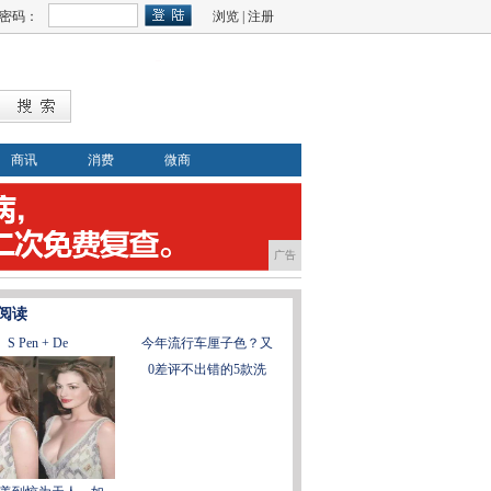
密码：
浏览
|
注册
商讯
消费
微商
广告
阅读
S Pen + De
今年流行车厘子色？又
0差评不出错的5款洗