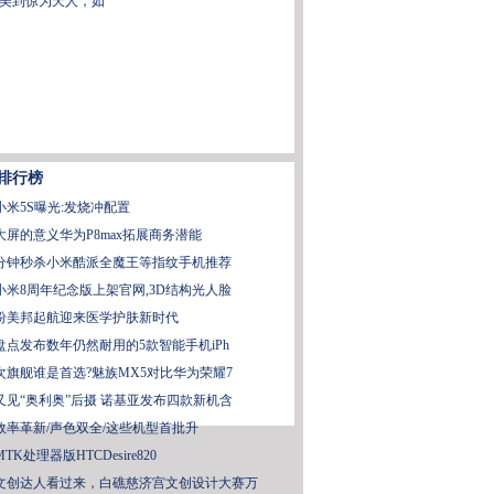
美到惊为天人，如
排行榜
小米5S曝光:发烧冲配置
大屏的意义华为P8max拓展商务潜能
分钟秒杀小米酷派全魔王等指纹手机推荐
小米8周年纪念版上架官网,3D结构光人脸
纷美邦起航迎来医学护肤新时代
盘点发布数年仍然耐用的5款智能手机iPh
次旗舰谁是首选?魅族MX5对比华为荣耀7
又见“奥利奥”后摄 诺基亚发布四款新机含
效率革新/声色双全/这些机型首批升
MTK处理器版HTCDesire820
文创达人看过来，白礁慈济宫文创设计大赛万