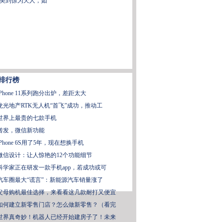
美到惊为天人，如
排行榜
iPhone 11系列跑分出炉，差距太大
龙光地产RTK无人机“首飞”成功，推动工
世界上最贵的七款手机
转发，微信新功能
iPhone 6S用了5年，现在想换手机
微信设计：让人惊艳的12个功能细节
科学家正在研发一款手机app，若成功或可
汽车圈最大“谎言”：新能源汽车销量涨了
父母购机最佳选择，来看看这几款耐打又便宜
如何建立新零售门店？怎么做新零售？（看完
世界真奇妙！机器人已经开始建房子了！未来