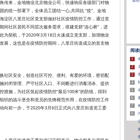
曾经
角传来，金地物业北京物业公司，快速响应各级部门对物
的统一部署下，全体员工团结一心,共同抗 “疫”。金地
海淀区八里庄社区党支部做好社区疫情防控工作，通过党
期间社区居民不同层次服务需求，搭建党群“连心桥”，进
为契机，于2020年3月18日火速成立党支部，加强物业
发展，这也是在疫情防控期间，八里庄街道成立的首支物
阅读
1
·
2
·
3
·
换社区安全，创造社区可控、便利、有爱的环境，密切配
4
·
施封闭管理、严守社区入口、不间断进行消毒消杀、提供
5
·
措施，为社区筑起疫情防控“最后100米”的防线，得到
6
·
组织的战斗堡垒和党员的先锋模范作用，在疫情防控工作
7
·
向前一步，于2020年3月6日正式向八里庄街道党工委
8
·
·
·
·