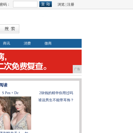
密码：
浏览
|
注册
商讯
消费
微商
广告
阅读
S Pen + De
2块钱的精华你用过吗
谁说男生不能带耳饰？