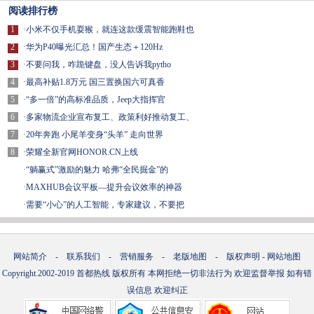
阅读排行榜
1
·
小米不仅手机耍猴，就连这款缓震智能跑鞋也
2
·
华为P40曝光汇总！国产生态＋120Hz
3
·
不要问我，咋跪键盘，没人告诉我pytho
4
·
最高补贴1.8万元 国三置换国六可真香
5
·
“多一倍”的高标准品质，Jeep大指挥官
6
·
多家物流企业宣布复工、政策利好推动复工、
7
·
20年奔跑 小尾羊变身“头羊” 走向世界
8
·
荣耀全新官网HONOR.CN上线
·
“躺赢式”激励的魅力 哈弗“全民掘金”的
·
MAXHUB会议平板—提升会议效率的神器
·
需要“小心”的人工智能，专家建议，不要把
网站简介
-
联系我们
-
营销服务
-
老版地图
-
版权声明
-
网站地图
Copyright.2002-2019
首都热线
版权所有 本网拒绝一切非法行为 欢迎监督举报 如有错
误信息 欢迎纠正