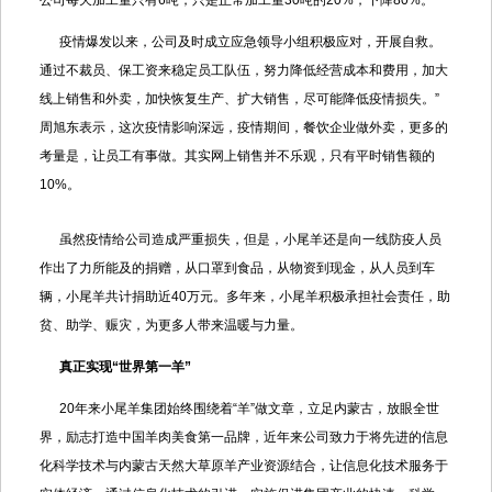
公司每天加工量只有6吨，只是正常加工量30吨的20%，下降80%。
疫情爆发以来，公司及时成立应急领导小组积极应对，开展自救。
通过不裁员、保工资来稳定员工队伍，努力降低经营成本和费用，加大
线上销售和外卖，加快恢复生产、扩大销售，尽可能降低疫情损失。”
周旭东表示，这次疫情影响深远，疫情期间，餐饮企业做外卖，更多的
考量是，让员工有事做。其实网上销售并不乐观，只有平时销售额的
10%。
虽然疫情给公司造成严重损失，但是，小尾羊还是向一线防疫人员
作出了力所能及的捐赠，从口罩到食品，从物资到现金，从人员到车
辆，小尾羊共计捐助近40万元。多年来，小尾羊积极承担社会责任，助
贫、助学、赈灾，为更多人带来温暖与力量。
真正实现“世界第一羊”
20年来小尾羊集团始终围绕着“羊”做文章，立足内蒙古，放眼全世
界，励志打造中国羊肉美食第一品牌，近年来公司致力于将先进的信息
化科学技术与内蒙古天然大草原羊产业资源结合，让信息化技术服务于