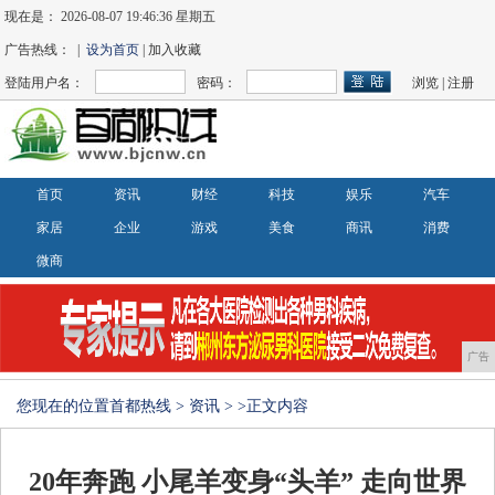
现在是：
2026-08-07 19:46:36 星期五
广告热线： |
设为首页
| 加入收藏
登陆用户名：
密码：
浏览
|
注册
首页
资讯
财经
科技
娱乐
汽车
家居
企业
游戏
美食
商讯
消费
微商
广告
您现在的位置
首都热线
>
资讯
> >正文内容
20年奔跑 小尾羊变身“头羊” 走向世界