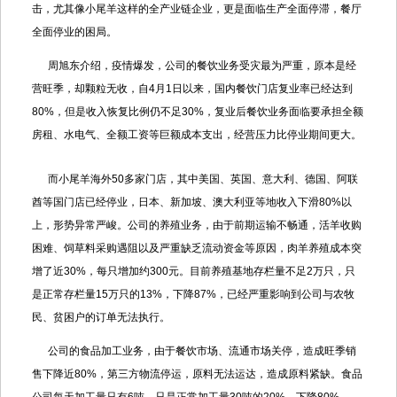
击，尤其像小尾羊这样的全产业链企业，更是面临生产全面停滞，餐厅
全面停业的困局。
周旭东介绍，疫情爆发，公司的餐饮业务受灾最为严重，原本是经
营旺季，却颗粒无收，自4月1日以来，国内餐饮门店复业率已经达到
80%，但是收入恢复比例仍不足30%，复业后餐饮业务面临要承担全额
房租、水电气、全额工资等巨额成本支出，经营压力比停业期间更大。
而小尾羊海外50多家门店，其中美国、英国、意大利、德国、阿联
酋等国门店已经停业，日本、新加坡、澳大利亚等地收入下滑80%以
上，形势异常严峻。公司的养殖业务，由于前期运输不畅通，活羊收购
困难、饲草料采购遇阻以及严重缺乏流动资金等原因，肉羊养殖成本突
增了近30%，每只增加约300元。目前养殖基地存栏量不足2万只，只
是正常存栏量15万只的13%，下降87%，已经严重影响到公司与农牧
民、贫困户的订单无法执行。
公司的食品加工业务，由于餐饮市场、流通市场关停，造成旺季销
售下降近80%，第三方物流停运，原料无法运达，造成原料紧缺。食品