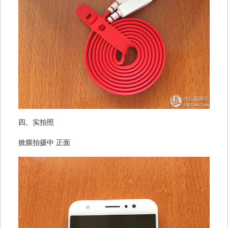
四、实拍照
掀膜
拍摄中
正面