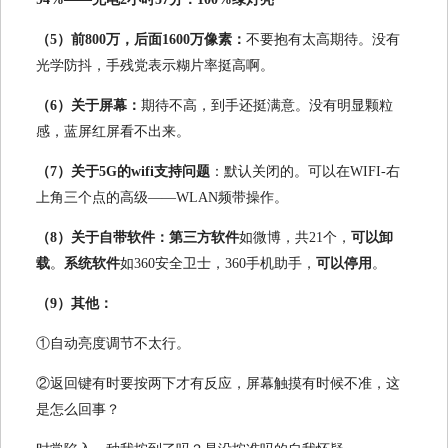
（5）前800万，后面1600万像素：
不要抱有太高期待。没有
光学防抖，手残党表示糊片率挺高啊。
（6）关于屏幕：
期待不高，到手还挺满意。没有明显颗粒
感，蓝屏红屏看不出来。
（7）关于5G的wifi支持问题
：默认关闭的。可以在WIFI-右
上角三个点的高级——WLAN频带操作。
（8）关于自带软件：
第三方软件
如微博，共21个，
可以卸
载
。
系统软件
如360安全卫士，360手机助手，
可以停用
。
（9）其他：
①自动亮度调节不太行。
②返回键有时要按两下才有反应，屏幕触摸有时候不准，这
是怎么回事？