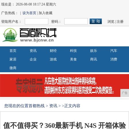
现在是：
2026-08-08 18:17:27 星期六
广告热线： |
设为首页
| 加入收藏
登陆用户名：
密码：
浏览
|
注册
首页
资讯
财经
科技
娱乐
汽车
家居
企业
游戏
美食
商讯
消费
微商
广告
您现在的位置
首都热线
>
资讯
> >正文内容
值不值得买？360最新手机 N4S 开箱体验