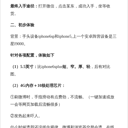
最终入手途径：
打开微信，点击某东，成功入手，坐等收
货。
二、初步体验
背景：手头设备iphone6sp和iphone5,上一个安卓阵营设备是三
星I9000。
针对各项配置，体验如下
（1）5.5英寸：
比iphone6splus
短、窄。厚、轻
，后有对比
图。
（2）4G内存＋10核处理芯片：
①刷微博时，手指滑动有点费劲，不流畅。（一键加速或放
一会等网页加载后流畅很多）
②发热起来吓人。
什么时候烫我还没抓住规律。微博和浏览器交替会烫，在线