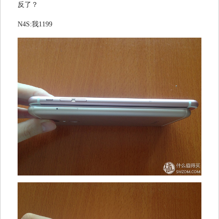
反了？
N4S:我1199