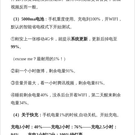
视频反而一般。
（3）5000ma电池
：手机重度使用。充电到100%，开WIFI，
默认的智能省电模式下开始测试。
①刚安上一张移动4G卡，就提示
系统更新
，更新后掉电至
99%
。
（excuse me？最耐用的1%！）
②刷一个小时微博，剩余电量91%。
③音量开最大，看一小时腾讯视频，剩余电量81%。
④睡前剩余电量40%，没杀后台开着WIFI，第二天醒来剩余
电量34%。
（4）关于快充：
手机电量1%的时候,自动关机。开始充电。
充电1小时：40%——充电2小时：76%——充电2.5小时：
94%——充电2小时57分：100%绿灯亮