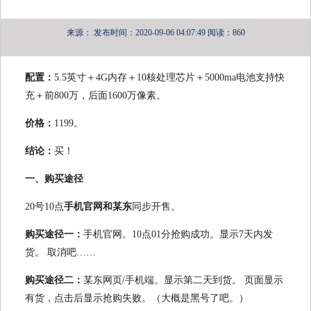
来源：
发布时间：2020-09-06 04:07:49
阅读：860
配置：
5.5英寸＋4G内存＋10核处理芯片＋5000ma电池支持快
充＋前800万，后面1600万像素。
价格：
1199。
结论：
买！
一、购买途径
20号10点
手机官网和某东
同步开售。
购买途径一：
手机官网。10点01分抢购成功。显示7天内发
货。
取消吧……
购买途径二：
某东网页/手机端。显示第二天到货。
页面显示
有货，点击后显示抢购失败。（大概是黑号了吧。）