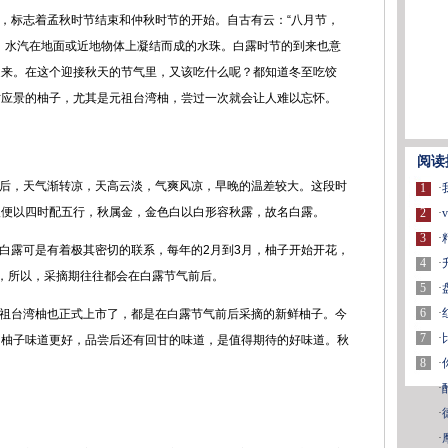
标志着孟秋时节结束和仲秋时节的开始。自古有云：“八月节，
，水汽在地面或近地物体上凝结而成的水珠。白露时节的到来也意
走来。在这个迎接秋天的节气里，又该吃什么呢？都知道冬至吃饺
时应景的柚子，尤其是元祖台湾柚，尝过一次就会让人难以忘怀。
阅读
，天气渐转凉，天高云淡，气爽风凉，早晚的温差较大。这段时
1
·
人便以四时配五行，秋属金，金色白以白形容秋露，故名白露。
2
·
3
·
露可是有着极其密切的联系，每年的2月到3月，柚子开始开花，
4
·
，所以，采摘期往往都会在白露节气前后。
5
·
6
·
台湾柚也正式上市了，都是在白露节气前后采摘的新鲜柚子。今
7
·
的柚子味道更好，品尝后还有回甘的味道，是值得期待的好味道。秋
8
·
·
·
·