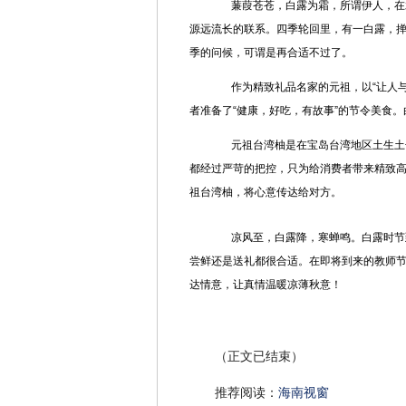
蒹葭苍苍，白露为霜，所谓伊人，在水
源远流长的联系。四季轮回里，有一白露，
季的问候，可谓是再合适不过了。
作为精致礼品名家的元祖，以“让人与
者准备了“健康，好吃，有故事”的节令美食
元祖台湾柚是在宝岛台湾地区土生土长
都经过严苛的把控，只为给消费者带来精致
祖台湾柚，将心意传达给对方。
凉风至，白露降，寒蝉鸣。白露时节到
尝鲜还是送礼都很合适。在即将到来的教师
达情意，让真情温暖凉薄秋意！
（正文已结束）
推荐阅读：
海南视窗