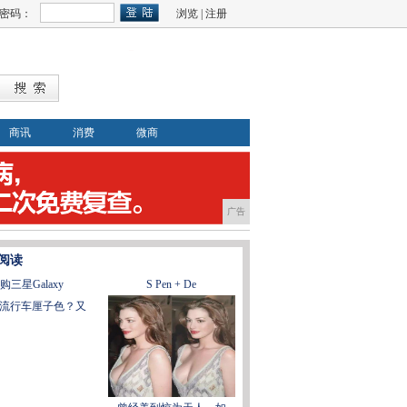
密码：
浏览
|
注册
商讯
消费
微商
广告
阅读
购三星Galaxy
S Pen + De
流行车厘子色？又