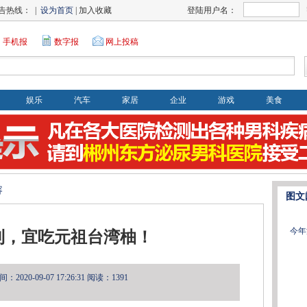
告热线： |
设为首页
| 加入收藏
登陆用户名：
手机报
数字报
网上投稿
娱乐
汽车
家居
企业
游戏
美食
容
图文
今年
到，宜吃元祖台湾柚！
2020-09-07 17:26:31
阅读：1391