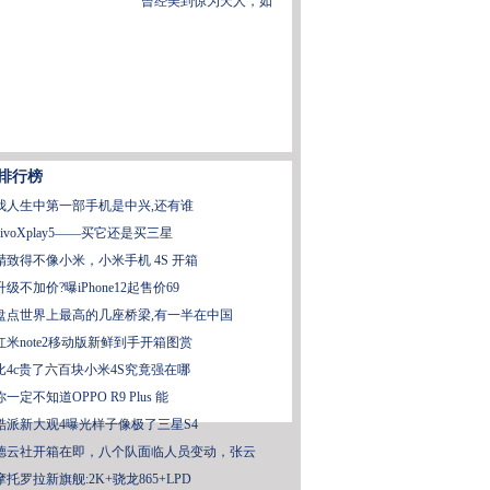
曾经美到惊为天人，如
排行榜
我人生中第一部手机是中兴,还有谁
vivoXplay5——买它还是买三星
精致得不像小米，小米手机 4S 开箱
升级不加价?曝iPhone12起售价69
盘点世界上最高的几座桥梁,有一半在中国
红米note2移动版新鲜到手开箱图赏
比4c贵了六百块小米4S究竟强在哪
你一定不知道OPPO R9 Plus 能
酷派新大观4曝光样子像极了三星S4
德云社开箱在即，八个队面临人员变动，张云
摩托罗拉新旗舰:2K+骁龙865+LPD