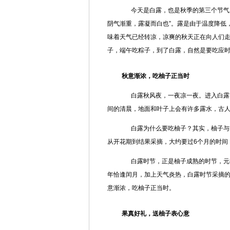
今天是白露，也是秋季的第三个节气，
阴气渐重，露凝而白也”。露是由于温度降低
味着天气已经转凉，凉爽的秋天正在向人们
子，端午吃粽子，到了白露，自然是要吃应
秋意渐浓，吃柚子正当时
白露秋风夜，一夜凉一夜。进入白露后
间的清晨，地面和叶子上会有许多露水，古
白露为什么要吃柚子？其实，柚子与白
从开花期到结果采摘，大约要过6个月的时间
白露时节，正是柚子成熟的时节，元祖
年恰逢闰月，加上天气炎热，白露时节采摘
意渐浓，吃柚子正当时。
果真好礼，送柚子表心意