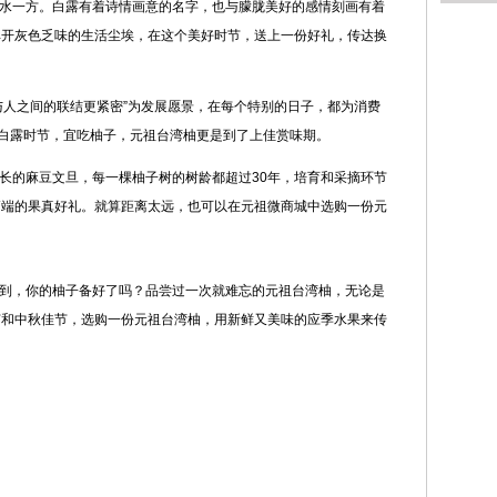
一方。白露有着诗情画意的名字，也与朦胧美好的感情刻画有着
掸开灰色乏味的生活尘埃，在这个美好时节，送上一份好礼，传达换
人之间的联结更紧密”为发展愿景，在每个特别的日子，都为消费
。白露时节，宜吃柚子，元祖台湾柚更是到了上佳赏味期。
的麻豆文旦，每一棵柚子树的树龄都超过30年，培育和采摘环节
高端的果真好礼。就算距离太远，也可以在元祖微商城中选购一份元
，你的柚子备好了吗？品尝过一次就难忘的元祖台湾柚，无论是
节和中秋佳节，选购一份元祖台湾柚，用新鲜又美味的应季水果来传