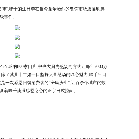
牌”,味千的生日季在当今竞争激烈的餐饮市场屡屡刷屏,
级事件。
全球的800家门店,中央大厨房熬汤的方式让每年7000万
。除了其几十年如一日坚持大骨熬汤的匠心魅力,味千生日
是一次感恩回馈消费者的“全民庆生”,让百余个城市的数
含着味千满满感恩之心的正宗日式拉面。