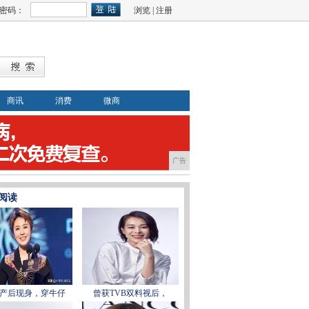
密码：
浏览
|
注册
商讯
消费
微商
广告
阅读
产后现身，穿牛仔
曾获TVB双料视后，