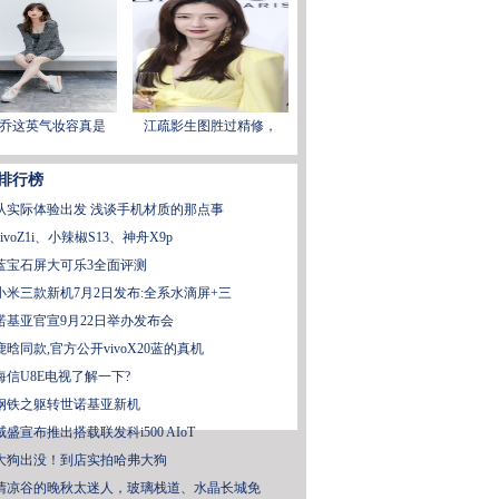
乔这英气妆容真是
江疏影生图胜过精修，
排行榜
从实际体验出发 浅谈手机材质的那点事
vivoZ1i、小辣椒S13、神舟X9p
蓝宝石屏大可乐3全面评测
小米三款新机7月2日发布:全系水滴屏+三
诺基亚官宣9月22日举办发布会
鹿晗同款,官方公开vivoX20蓝的真机
海信U8E电视了解一下?
钢铁之躯转世诺基亚新机
威盛宣布推出搭载联发科i500 AIoT
大狗出没！到店实拍哈弗大狗
清凉谷的晚秋太迷人，玻璃栈道、水晶长城免