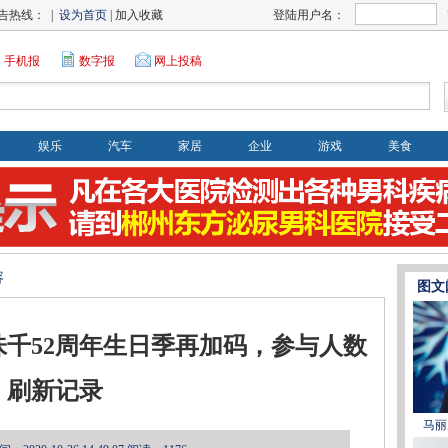
告热线： |
设为首页
| 加入收藏
登陆用户名：
手机报
数字报
网上投稿
娱乐
汽车
家居
企业
游戏
美食
容
图文
千52周年生日季再加码，参与人数
刷新记录
马丽