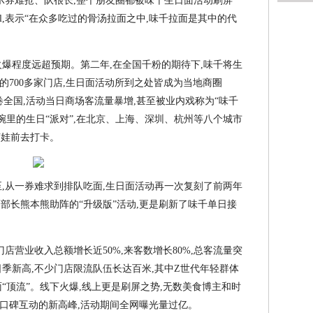
表示券难抢、队很长,整个朋友圈都被味千生日面活动刷屏
ll,表示“在众多吃过的骨汤拉面之中,味千拉面是其中的代
火爆程度远超预期。第二年,在全国千粉的期待下,味千将生
700多家门店,生日面活动所到之处皆成为当地商圈
席卷全国,活动当日商场客流量暴增,甚至被业内戏称为“味千
碗里的生日“派对”,在北京、上海、深圳、杭州等八个城市
萌娃前去打卡。
而至,从一券难求到排队吃面,生日面活动再一次复刻了前两年
福部长熊本熊助阵的“升级版”活动,更是刷新了味千单日接
各门店营业收入总额增长近50%,来客数增长80%,总客流量突
季新高,不少门店限流队伍长达百米,其中Z世代年轻群体
“顶流”。线下火爆,线上更是刷屏之势,无数美食博主和时
口碑互动的新高峰,活动期间全网曝光量过亿。