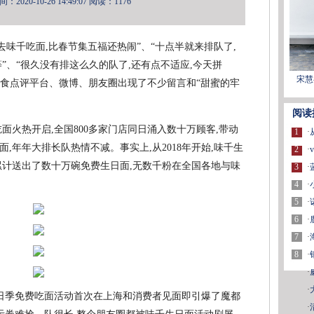
2020-10-26 14:49:07
阅读：1176
去味千吃面,比春节集五福还热闹”、“十点半就来排队了,
”、“很久没有排这么久的队了,还有点不适应,今天拼
宋慧
大美食点评平台、微博、朋友圈出现了不少留言和“甜蜜的牢
阅读
费吃面火热开启,全国800多家门店同日涌入数十万顾客,带动
1
·
,年年大排长队热情不减。事实上,从2018年开始,味千生
2
·
累计送出了数十万碗免费生日面,无数千粉在全国各地与味
3
·
4
·
5
·
6
·
7
·
8
·
·
·
味千生日季免费吃面活动首次在上海和消费者见面即引爆了魔都
·