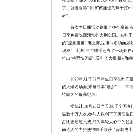
吃货圈,门店外大排长龙,不少消费者
了。就连香港“食神”蔡澜也为味千打ca
表”。
首次生日面活动刷屏了整个魔都,
日季免费吃面活动扩大到全国。在味千的
的“流量担当”,继上海后,排队名场面
现象”。此外,当年味千还办了一场开在
推出“拉面快闪店”,吸引了大批潮人和
2020年,味千52周年生日季如约
的火爆名场面,来自熊本“老乡”——幸
待顾客的最高纪录。
据统计,10月25日当天,味千全国
破数十万人次,参与人数创下了历届生日
占比更超过六成,成为年轻人心中的拉面
尚达人的力赞使得味千收获了品牌史上