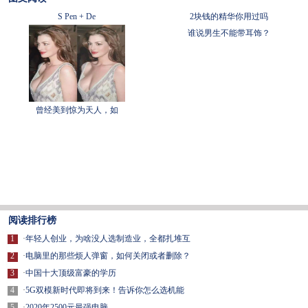
S Pen + De
2块钱的精华你用过吗
谁说男生不能带耳饰？
曾经美到惊为天人，如
阅读排行榜
1
·
年轻人创业，为啥没人选制造业，全都扎堆互
2
·
电脑里的那些烦人弹窗，如何关闭或者删除？
3
·
中国十大顶级富豪的学历
4
·
5G双模新时代即将到来！告诉你怎么选机能
5
·
2020年2500元最强电脑