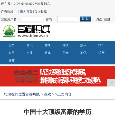
现在是：
2026-08-08 07:25:09 星期六
广告热线： |
设为首页
| 加入收藏
登陆用户名：
密码：
浏览
|
注册
首页
资讯
财经
科技
娱乐
汽车
家居
企业
游戏
美食
商讯
消费
微商
广告
您现在的位置
首都热线
>
游戏
> >正文内容
中国十大顶级富豪的学历