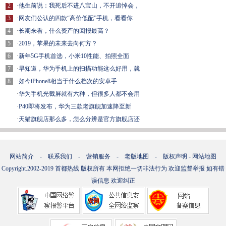
2
·
他生前说：我死后不进八宝山，不开追悼会，
3
·
网友们公认的四款“高价低配”手机，看看你
4
·
长期来看，什么资产的回报最高？
5
·
2019，苹果的未来去向何方？
6
·
新年5G手机首选，小米10性能、拍照全面
7
·
早知道，华为手机上的扫描功能这么好用，就
8
·
如今iPhone8相当于什么档次的安卓手
·
华为手机光截屏就有六种，但很多人都不会用
·
P40即将发布，华为三款老旗舰加速降至新
·
天猫旗舰店那么多，怎么分辨是官方旗舰店还
网站简介
-
联系我们
-
营销服务
-
老版地图
-
版权声明
-
网站地图
Copyright.2002-2019
首都热线
版权所有 本网拒绝一切非法行为 欢迎监督举报 如有错
误信息 欢迎纠正