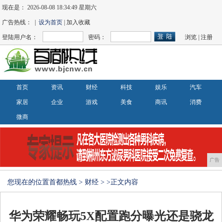
现在是：
2026-08-08 18:34:49 星期六
广告热线： |
设为首页
| 加入收藏
登陆用户名：
密码：
浏览
|
注册
首页
资讯
财经
科技
娱乐
汽车
家居
企业
游戏
美食
商讯
消费
微商
广告
您现在的位置
首都热线
>
财经
> >正文内容
华为荣耀畅玩5X配置跑分曝光还是骁龙