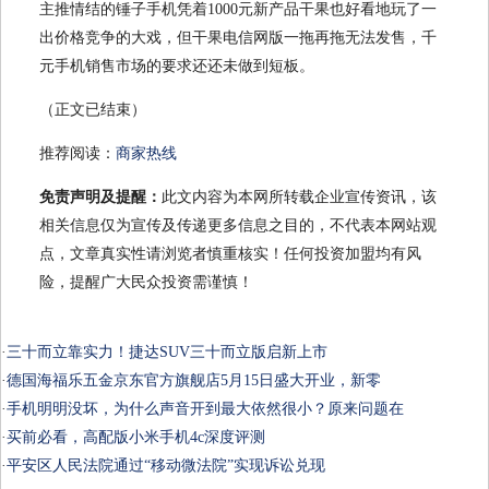
主推情结的锤子手机凭着1000元新产品干果也好看地玩了一
出价格竞争的大戏，但干果电信网版一拖再拖无法发售，千
元手机销售市场的要求还还未做到短板。
（正文已结束）
推荐阅读：
商家热线
免责声明及提醒：
此文内容为本网所转载企业宣传资讯，该
相关信息仅为宣传及传递更多信息之目的，不代表本网站观
点，文章真实性请浏览者慎重核实！任何投资加盟均有风
险，提醒广大民众投资需谨慎！
·
三十而立靠实力！捷达SUV三十而立版启新上市
·
德国海福乐五金京东官方旗舰店5月15日盛大开业，新零
·
手机明明没坏，为什么声音开到最大依然很小？原来问题在
·
买前必看，高配版小米手机4c深度评测
·
平安区人民法院通过“移动微法院”实现诉讼兑现