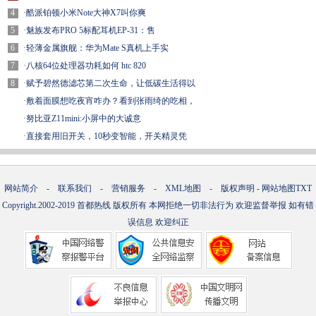
4
·
酷派铂顿小米Note大神X7叫你爽
5
·
魅族发布PRO 5标配耳机EP-31：售
6
·
轻薄金属旗舰：华为Mate S真机上手实
7
·
八核64位处理器功耗如何 htc 820
8
·
赋予碧然德滤芯第二次生命，让低碳生活得以
·
敷着面膜想吃夜宵咋办？看到张雨绮的吃相，
·
努比亚Z11mini:小屏中的大诚意
·
直接套用旧开关，10秒变智能，开关精灵凭
网站简介
-
联系我们
-
营销服务
-
XML地图
-
版权声明
-
网站地图
TXT
Copyright.2002-2019
首都热线
版权所有 本网拒绝一切非法行为 欢迎监督举报 如有错
误信息 欢迎纠正