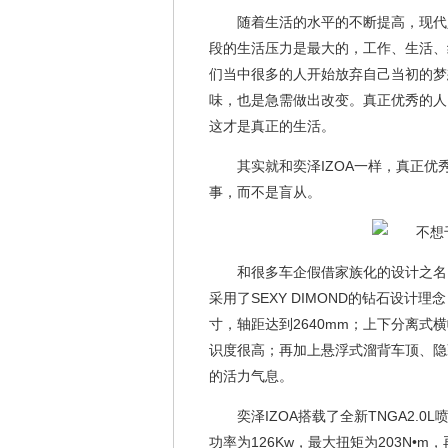
随着生活的水平的不断提高，现代
段的生活压力是最大的，工作、生活、
们当中很多的人开始放弃自己当初的梦
味，也是急需做出改变。真正优秀的人
这才是真正的生活。
其实就和奕泽IZOA一样，真正
事，而不是盲从。
和很多车企假借家族化的设计之名
采用了SEXY DIMOND的钻石设计理念
寸，轴距达到2640mm；上下分离
识度很高；再加上悬浮式溜背车顶、隐
的活力气息。
奕泽IZOA搭载了全新TNGA2.
功率为126Kw，最大扭矩为203N•