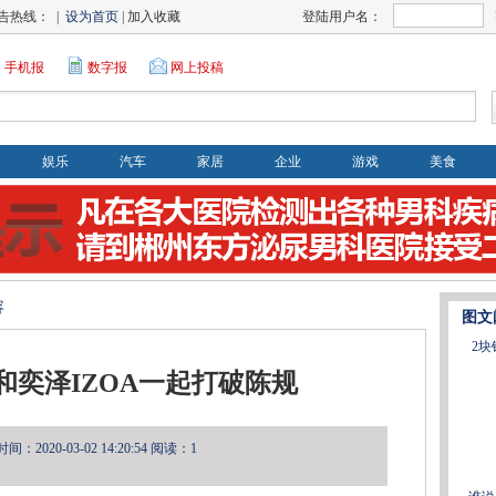
告热线： |
设为首页
| 加入收藏
登陆用户名：
手机报
数字报
网上投稿
娱乐
汽车
家居
企业
游戏
美食
容
图文
2
和奕泽IZOA一起打破陈规
：2020-03-02 14:20:54
阅读：1