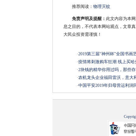
推荐阅读：
物理灭蚊
免责声明及提醒：
此文内容为本网
息之目的，不代表本网站观点，文章真
大民众投资需谨慎！
·
2019第三届“神州杯”全国书
·
疫情将刺激购车狂潮 线上买哈弗
·
2块钱的精华你用过吗，那些
·
农机龙头企业福田雷沃，意大
·
中国平安2019年归母营运利润同
Copyrig