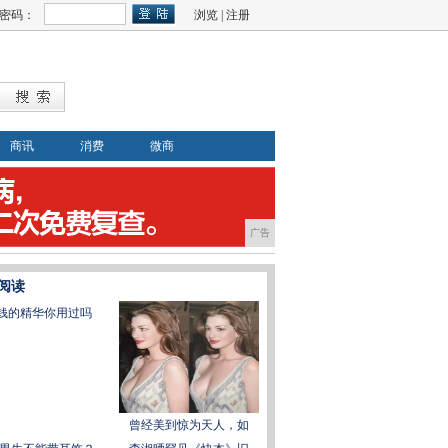
密码：
浏览
|
注册
商讯
消费
微商
广告
阅读
块钱的精华你用过吗
曾经美到惊为天人，如