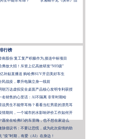
男生不能带耳饰？
李湘晒罕见《快本》旧
排行榜
岭南股份:复工复产积极作为,接连中标项目
哈弗放大招！斥资上亿高效研发“N95级”
6亿补贴直播送 购哈弗SUV开启美好车生
全民战疫，攀升电脑立身一线前
明朝万达虚拟安全桌面产品核心发明专利获授
一名销售的心里话：AI不隔离 非常时期哈
谁说男生不能带耳饰？看看当红男星的漂亮耳
疫情期间，一个城市的水影响评价工作如何开
宁愿坐在哈弗F5的车里嗨，也不想在家这么
微脉倡议书：不要让恐慌，成为此次疫情的助
抗 “疫”时期，有爱（AI）在身边！