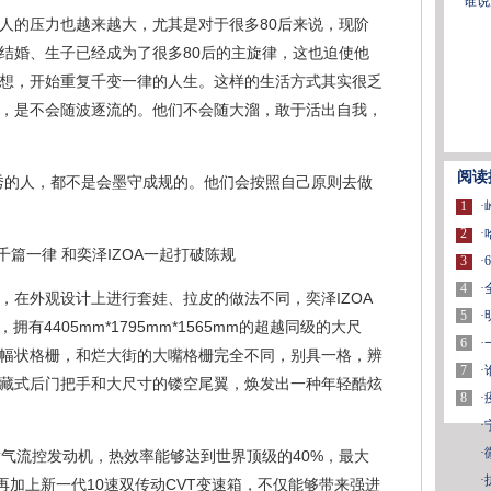
谁说
人的压力也越来越大，尤其是对于很多80后来说，现阶
结婚、生子已经成为了很多80后的主旋律，这也迫使他
想，开始重复千变一律的人生。这样的生活方式其实很乏
，是不会随波逐流的。他们不会随大溜，敢于活出自我，
阅读
优秀的人，都不是会墨守成规的。他们会按照自己原则去做
1
·
2
·
3
·
4
·
，在外观设计上进行套娃、拉皮的做法不同，奕泽IZOA
5
·
，拥有4405mm*1795mm*1565mm的超越同级的大尺
6
·
式横幅状格栅，和烂大街的大嘴格栅完全不同，别具一格，辨
7
·
藏式后门把手和大尺寸的镂空尾翼，焕发出一种年轻酷炫
8
·
·
·
0L喷气流控发动机，热效率能够达到世界顶级的40%，最大
·
m，再加上新一代10速双传动CVT变速箱，不仅能够带来强进